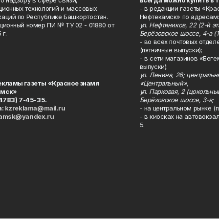
о надзору в сфере связи,
всегда можно купить в 
ионных технологий и массовых
- в редакции газеты «Кра
аций по Республике Башкортостан.
Нефтекамск» по адресам:
ционный номер ПИ № ТУ 02 - 01880 от
ул. Нефтяников, 22 (2-й эта
 г.
Берёзовское шоссе, 4-а (1
- во всех почтовых отдел
(пятничные выпуски);
- в сети магазинов «Беге
выпуски):
ул. Ленина, 26; централь
екламы газеты «Красное знамя
«Центральный»,
амск»
ул. Парковая, 2 (цокольны
34783) 7-45-35.
Берёзовское шоссе, 3-в;
а:
kzreklama@mail.ru
- на центральном рынке (п
kamsk@yandex.ru
- в киосках на автовокза
5.