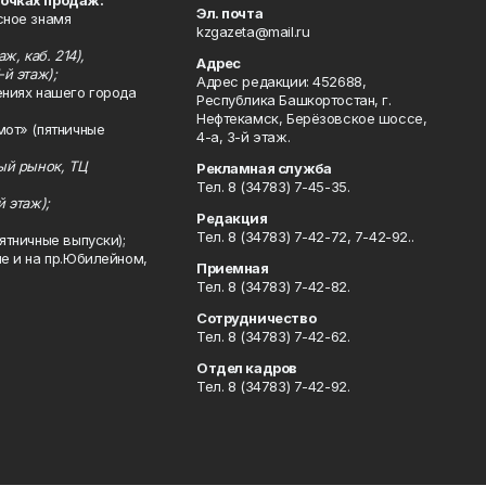
точках продаж:
Эл. почта
сное знамя
kzgazeta@mail.ru
ж, каб. 214),
Адрес
-й этаж);
Адрес редакции: 452688,
ениях нашего города
Республика Башкортостан, г.
Нефтекамск, Берёзовское шоссе,
мот» (пятничные
4-а, 3-й этаж.
ный рынок, ТЦ
Рекламная служба
Тел. 8 (34783) 7-45-35.
й этаж);
Редакция
Тел. 8 (34783) 7-42-72, 7-42-92..
ятничные выпуски);
ле и на пр.Юбилейном,
Приемная
Тел. 8 (34783) 7-42-82.
Сотрудничество
Тел. 8 (34783) 7-42-62.
Отдел кадров
Тел. 8 (34783) 7-42-92.