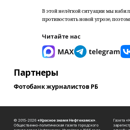
В этой нелёгкой ситуации мы набил
противостоять новой угрозе, поэто
Читайте нас
Партнеры
Фотобанк журналистов РБ
© 2015-2026
«Красное знамя Нефтекамск»
.
Газета 
Общественно-политическая газета городского
зарегист