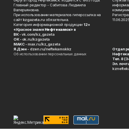
округа город Нефтекамск. Издаётся с 1965 года.
службы п
Главный редактор - Сабитова Людмила
информац
Валерьяновна.
коммуник
При использовании материалов гиперссылка на
Регистра
сайт
kzgazeta.ru
обязательна.
11.06.2025
Категория информационной продукции
12+
«Красное знамя
Нефтекамск
» в
ВК -
vk.com/kz_gazeta
ОК -
ok.ru/kzgazeta
MAKC -
max.ru/kz_gazeta
Я.Дзен -
dzen.ru/neftekamskkz
Отдел р
Об использовании персональных данных
Нефтек
Тел. 8 (
Эл. почт
kznefte