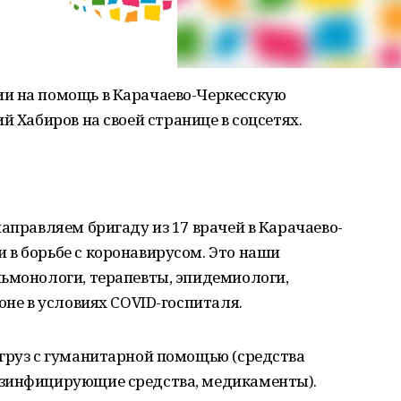
и на помощь в Карачаево-Черкесскую
й Хабиров на своей странице в соцсетях.
аправляем бригаду из 17 врачей в Карачаево-
 в борьбе с коронавирусом. Это наши
льмонологи, терапевты, эпидемиологи,
оне в условиях COVID-госпиталя.
 груз с гуманитарной помощью (средства
езинфицирующие средства, медикаменты).