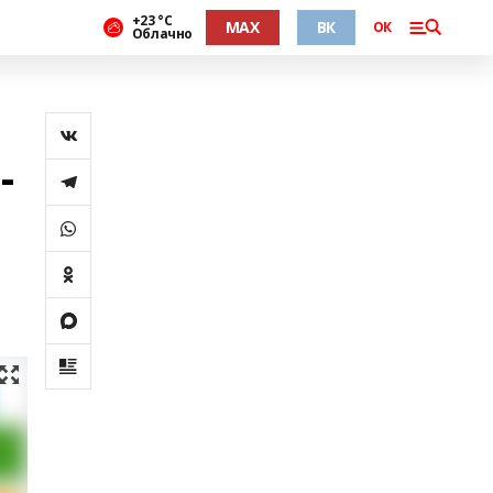
+23 °С
MAX
ВК
ОК
Облачно
-