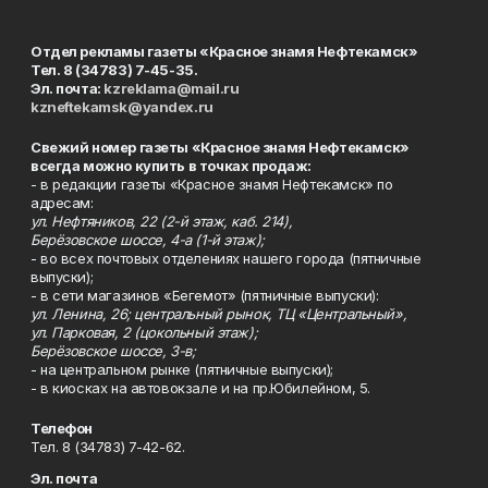
Отдел рекламы газеты «Красное знамя Нефтекамск»
Тел. 8 (34783) 7-45-35.
Эл. почта:
kzreklama@mail.ru
kzneftekamsk@yandex.ru
Свежий номер газеты «Красное знамя Нефтекамск»
всегда можно купить в точках продаж:
- в редакции газеты «Красное знамя Нефтекамск» по
адресам:
ул. Нефтяников, 22 (2-й этаж, каб. 214),
Берёзовское шоссе, 4-а (1-й этаж);
- во всех почтовых отделениях нашего города (пятничные
выпуски);
- в сети магазинов «Бегемот» (пятничные выпуски):
ул. Ленина, 26; центральный рынок, ТЦ «Центральный»,
ул. Парковая, 2 (цокольный этаж);
Берёзовское шоссе, 3-в;
- на центральном рынке (пятничные выпуски);
- в киосках на автовокзале и на пр.Юбилейном, 5.
Телефон
Тел. 8 (34783) 7-42-62.
Эл. почта