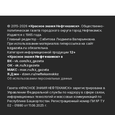
© 2015-2026
«Красное знамя Нефтекамск»
. Общественно-
политическая газета городского округа город Нефтекамск.
Издаётся с 1965 года.
Главный редактор - Сабитова Людмила Валерьяновна.
При использовании материалов гиперссылка на сайт
kzgazeta.ru
обязательна.
Категория информационной продукции
12+
«Красное знамя
Нефтекамск
» в
ВК -
vk.com/kz_gazeta
ОК -
ok.ru/kzgazeta
MAKC -
max.ru/kz_gazeta
Я.Дзен -
dzen.ru/neftekamskkz
Об использовании персональных данных
Газета «КРАСНОЕ ЗНАМЯ НЕФТЕКАМСК» зарегистрирована в
Управлении Федеральной службы по надзору в сфере связи,
информационных технологий и массовых коммуникаций по
Республике Башкортостан. Регистрационный номер ПИ № ТУ
02 - 01880 от 11.06.2025 г.