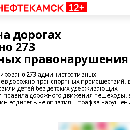
на дорогах
но 273
ных правонарушения
трировано 273 административных
аев дорожно-транспортных происшествий, 
озили детей без детских удерживающих
и правила дорожного движения пешеходы, 
Один водитель не оплатил штраф за нарушен