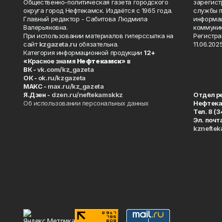
Общественно-политическая газета городского
зарегист
округа город Нефтекамск. Издаётся с 1965 года.
службы п
Главный редактор - Сабитова Людмила
информац
Валерьяновна.
коммуник
При использовании материалов гиперссылка на
Регистра
сайт
kzgazeta.ru
обязательна.
11.06.2025
Категория информационной продукции
12+
«Красное знамя
Нефтекамск
» в
ВК -
vk.com/kz_gazeta
ОК -
ok.ru/kzgazeta
MAKC -
max.ru/kz_gazeta
Я.Дзен -
dzen.ru/neftekamskkz
Отдел р
Об использовании персональных данных
Нефтек
Тел. 8 (
Эл. почт
kznefte