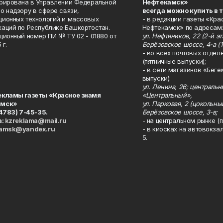
рирована в Управлении Федеральной
Нефтекамск»
о надзору в сфере связи,
всегда можно купить в 
ионных технологий и массовых
- в редакции газеты «Кра
аций по Республике Башкортостан.
Нефтекамск» по адресам:
ционный номер ПИ № ТУ 02 - 01880 от
ул. Нефтяников, 22 (2-й эта
 г.
Берёзовское шоссе, 4-а (1
- во всех почтовых отдел
(пятничные выпуски);
- в сети магазинов «Беге
выпуски):
ул. Ленина, 26; централь
екламы газеты «Красное знамя
«Центральный»,
амск»
ул. Парковая, 2 (цокольны
34783) 7-45-35.
Берёзовское шоссе, 3-в;
а:
kzreklama@mail.ru
- на центральном рынке (п
kamsk@yandex.ru
- в киосках на автовокза
5.