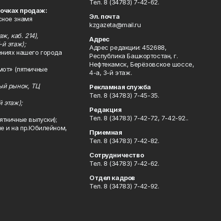
Тел. 8 (34783) 7-42-62.
точках продаж:
Эл. почта
сное знамя
kzgazeta@mail.ru
ж, каб. 214),
Адрес
-й этаж);
Адрес редакции: 452688,
ениях нашего города
Республика Башкортостан, г.
Нефтекамск, Берёзовское шоссе,
мот» (пятничные
4-а, 3-й этаж.
ный рынок, ТЦ
Рекламная служба
Тел. 8 (34783) 7-45-35.
й этаж);
Редакция
Тел. 8 (34783) 7-42-72, 7-42-92..
ятничные выпуски);
ле и на пр.Юбилейном,
Приемная
Тел. 8 (34783) 7-42-82.
Сотрудничество
Тел. 8 (34783) 7-42-62.
Отдел кадров
Тел. 8 (34783) 7-42-92.