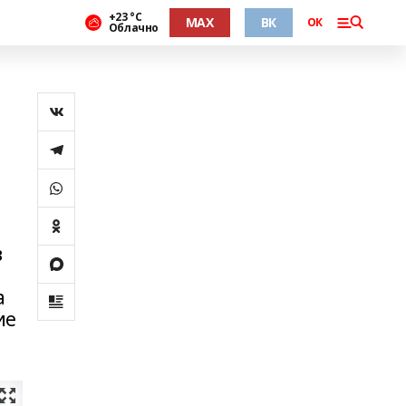
+23 °С
MAX
ВК
ОК
Облачно
в
а
ие