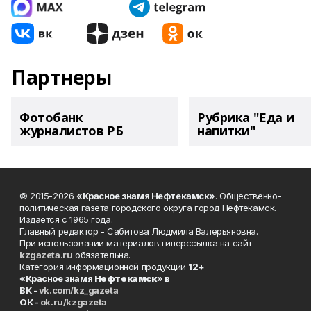
Партнеры
Фотобанк
Рубрика "Еда и
журналистов РБ
напитки"
© 2015-2026
«Красное знамя Нефтекамск»
. Общественно-
политическая газета городского округа город Нефтекамск.
Издаётся с 1965 года.
Главный редактор - Сабитова Людмила Валерьяновна.
При использовании материалов гиперссылка на сайт
kzgazeta.ru
обязательна.
Категория информационной продукции
12+
«Красное знамя
Нефтекамск
» в
ВК -
vk.com/kz_gazeta
ОК -
ok.ru/kzgazeta