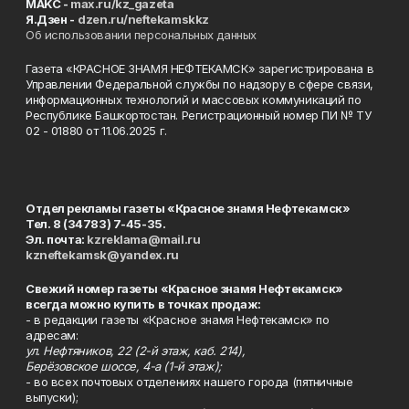
MAKC -
max.ru/kz_gazeta
Я.Дзен -
dzen.ru/neftekamskkz
Об использовании персональных данных
Газета «КРАСНОЕ ЗНАМЯ НЕФТЕКАМСК» зарегистрирована в
Управлении Федеральной службы по надзору в сфере связи,
информационных технологий и массовых коммуникаций по
Республике Башкортостан. Регистрационный номер ПИ № ТУ
02 - 01880 от 11.06.2025 г.
Отдел рекламы газеты «Красное знамя Нефтекамск»
Тел. 8 (34783) 7-45-35.
Эл. почта:
kzreklama@mail.ru
kzneftekamsk@yandex.ru
Свежий номер газеты «Красное знамя Нефтекамск»
всегда можно купить в точках продаж:
- в редакции газеты «Красное знамя Нефтекамск» по
адресам:
ул. Нефтяников, 22 (2-й этаж, каб. 214),
Берёзовское шоссе, 4-а (1-й этаж);
- во всех почтовых отделениях нашего города (пятничные
выпуски);