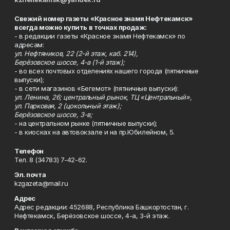
Свежий номер газеты «Красное знамя Нефтекамск»
всегда можно купить в точках продаж:
- в редакции газеты «Красное знамя Нефтекамск» по
адресам:
ул. Нефтяников, 22 (2-й этаж, каб. 214),
Берёзовское шоссе, 4-а (1-й этаж);
- во всех почтовых отделениях нашего города (пятничные
выпуски);
- в сети магазинов «Бегемот» (пятничные выпуски):
ул. Ленина, 26; центральный рынок, ТЦ «Центральный»,
ул. Парковая, 2 (цокольный этаж);
Берёзовское шоссе, 3-в;
- на центральном рынке (пятничные выпуски);
- в киосках на автовокзале и на пр.Юбилейном, 5.
Телефон
Тел. 8 (34783) 7-42-62.
Эл. почта
kzgazeta@mail.ru
Адрес
Адрес редакции: 452688, Республика Башкортостан, г.
Нефтекамск, Берёзовское шоссе, 4-а, 3-й этаж.