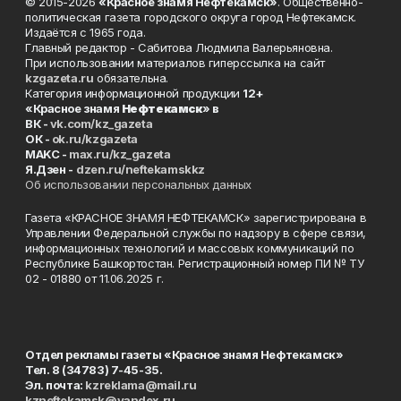
© 2015-2026
«Красное знамя Нефтекамск»
. Общественно-
политическая газета городского округа город Нефтекамск.
Издаётся с 1965 года.
Главный редактор - Сабитова Людмила Валерьяновна.
При использовании материалов гиперссылка на сайт
kzgazeta.ru
обязательна.
Категория информационной продукции
12+
«Красное знамя
Нефтекамск
» в
ВК -
vk.com/kz_gazeta
ОК -
ok.ru/kzgazeta
MAKC -
max.ru/kz_gazeta
Я.Дзен -
dzen.ru/neftekamskkz
Об использовании персональных данных
Газета «КРАСНОЕ ЗНАМЯ НЕФТЕКАМСК» зарегистрирована в
Управлении Федеральной службы по надзору в сфере связи,
информационных технологий и массовых коммуникаций по
Республике Башкортостан. Регистрационный номер ПИ № ТУ
02 - 01880 от 11.06.2025 г.
Отдел рекламы газеты «Красное знамя Нефтекамск»
Тел. 8 (34783) 7-45-35.
Эл. почта:
kzreklama@mail.ru
kzneftekamsk@yandex.ru