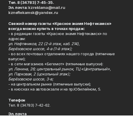
Тел. 8 (34783) 7-45-35.
Эл. почта:
kzreklama@mail.ru
kzneftekamsk@yandex.ru
Свежий номер газеты «Красное знамя Нефтекамск»
всегда можно купить в точках продаж:
- в редакции газеты «Красное знамя Нефтекамск» по
адресам:
ул. Нефтяников, 22 (2-й этаж, каб. 214),
Берёзовское шоссе, 4-а (1-й этаж);
- во всех почтовых отделениях нашего города (пятничные
выпуски);
- в сети магазинов «Бегемот» (пятничные выпуски):
ул. Ленина, 26; центральный рынок, ТЦ «Центральный»,
ул. Парковая, 2 (цокольный этаж);
Берёзовское шоссе, 3-в;
- на центральном рынке (пятничные выпуски);
- в киосках на автовокзале и на пр.Юбилейном, 5.
Телефон
Тел. 8 (34783) 7-42-62.
Эл. почта
kzgazeta@mail.ru
Адрес
Адрес редакции: 452688, Республика Башкортостан, г.