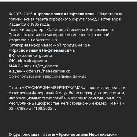
© 2015-2026
«Красное знамя Нефтекамск»
. Общественно-
политическая газета городского округа город Нефтекамск.
Издаётся с 1965 года.
Главный редактор - Сабитова Людмила Валерьяновна.
При использовании материалов гиперссылка на сайт
kzgazeta.ru
обязательна.
Категория информационной продукции
12+
«Красное знамя
Нефтекамск
» в
ВК -
vk.com/kz_gazeta
ОК -
ok.ru/kzgazeta
MAKC -
max.ru/kz_gazeta
Я.Дзен -
dzen.ru/neftekamskkz
Об использовании персональных данных
Газета «КРАСНОЕ ЗНАМЯ НЕФТЕКАМСК» зарегистрирована в
Управлении Федеральной службы по надзору в сфере связи,
информационных технологий и массовых коммуникаций по
Республике Башкортостан. Регистрационный номер ПИ № ТУ
02 - 01880 от 11.06.2025 г.
Отдел рекламы газеты «Красное знамя Нефтекамск»