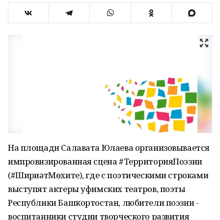
На площади Салавата Юлаева организовывается
импровизированная сцена #ТерриторияПоэзии
(#ШиғриәтМөхите), где с поэтическими строками
выступят актеры уфимских театров, поэты
Республики Башкортостан, любители поэзии -
воспитанники студии творческого развития