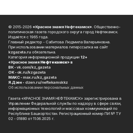
© 2015-2026
«Красное знамя Нефтекамск»
. Общественно-
политическая газета городского округа город Нефтекамск.
Издаётся с 1965 года.
Главный редактор - Сабитова Людмила Валерьяновна.
При использовании материалов гиперссылка на сайт
kzgazeta.ru
обязательна.
Категория информационной продукции
12+
«Красное знамя
Нефтекамск
» в
ВК -
vk.com/kz_gazeta
ОК -
ok.ru/kzgazeta
MAKC -
max.ru/kz_gazeta
Я.Дзен -
dzen.ru/neftekamskkz
Об использовании персональных данных
Газета «КРАСНОЕ ЗНАМЯ НЕФТЕКАМСК» зарегистрирована в
Управлении Федеральной службы по надзору в сфере связи,
информационных технологий и массовых коммуникаций по
Республике Башкортостан. Регистрационный номер ПИ № ТУ
02 - 01880 от 11.06.2025 г.