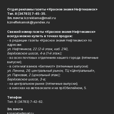
Отдел рекламы газеты «Красное знамя Нефтекамск»
Тел. 8 (34783) 7-45-35.
Эл. почта:
kzreklama@mail.ru
kzneftekamsk@yandex.ru
Свежий номер газеты «Красное знамя Нефтекамск»
всегда можно купить в точках продаж:
- в редакции газеты «Красное знамя Нефтекамск» по
адресам:
ул. Нефтяников, 22 (2-й этаж, каб. 214),
Берёзовское шоссе, 4-а (1-й этаж);
- во всех почтовых отделениях нашего города (пятничные
выпуски);
- в сети магазинов «Бегемот» (пятничные выпуски):
ул. Ленина, 26; центральный рынок, ТЦ «Центральный»,
ул. Парковая, 2 (цокольный этаж);
Берёзовское шоссе, 3-в;
- на центральном рынке (пятничные выпуски);
- в киосках на автовокзале и на пр.Юбилейном, 5.
Телефон
Тел. 8 (34783) 7-42-62.
Эл. почта
kzgazeta@mail.ru