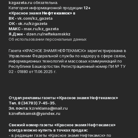
kzgazeta.ru
обязательна.
Категория информационной продукции
12+
«Красное знамя
Нефтекамск
» в
ВК -
vk.com/kz_gazeta
ОК -
ok.ru/kzgazeta
MAKC -
max.ru/kz_gazeta
Я.Дзен -
dzen.ru/neftekamskkz
Об использовании персональных данных
Газета «КРАСНОЕ ЗНАМЯ НЕФТЕКАМСК» зарегистрирована в
Управлении Федеральной службы по надзору в сфере связи,
информационных технологий и массовых коммуникаций по
Республике Башкортостан. Регистрационный номер ПИ № ТУ
02 - 01880 от 11.06.2025 г.
Отдел рекламы газеты «Красное знамя Нефтекамск»
Тел. 8 (34783) 7-45-35.
Эл. почта:
kzreklama@mail.ru
kzneftekamsk@yandex.ru
Свежий номер газеты «Красное знамя Нефтекамск»
всегда можно купить в точках продаж:
- в редакции газеты «Красное знамя Нефтекамск» по