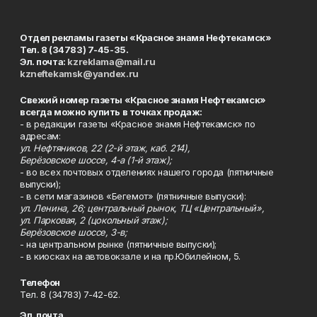
Отдел рекламы газеты «Красное знамя Нефтекамск»
Тел. 8 (34783) 7-45-35.
Эл. почта:
kzreklama@mail.ru
kzneftekamsk@yandex.ru
Свежий номер газеты «Красное знамя Нефтекамск»
всегда можно купить в точках продаж:
- в редакции газеты «Красное знамя Нефтекамск» по
адресам:
ул. Нефтяников, 22 (2-й этаж, каб. 214),
Берёзовское шоссе, 4-а (1-й этаж);
- во всех почтовых отделениях нашего города (пятничные
выпуски);
- в сети магазинов «Бегемот» (пятничные выпуски):
ул. Ленина, 26; центральный рынок, ТЦ «Центральный»,
ул. Парковая, 2 (цокольный этаж);
Берёзовское шоссе, 3-в;
- на центральном рынке (пятничные выпуски);
- в киосках на автовокзале и на пр.Юбилейном, 5.
Телефон
Тел. 8 (34783) 7-42-62.
Эл. почта