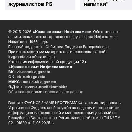
журналистов РБ
напитки"
© 2015-2026
«Красное знамя Нефтекамск»
. Общественно-
политическая газета городского округа город Нефтекамск.
Издаётся с 1965 года.
Главный редактор - Сабитова Людмила Валерьяновна.
При использовании материалов гиперссылка на сайт
kzgazeta.ru
обязательна.
Категория информационной продукции
12+
«Красное знамя
Нефтекамск
» в
ВК -
vk.com/kz_gazeta
ОК -
ok.ru/kzgazeta
MAKC -
max.ru/kz_gazeta
Я.Дзен -
dzen.ru/neftekamskkz
Об использовании персональных данных
Газета «КРАСНОЕ ЗНАМЯ НЕФТЕКАМСК» зарегистрирована в
Управлении Федеральной службы по надзору в сфере связи,
информационных технологий и массовых коммуникаций по
Республике Башкортостан. Регистрационный номер ПИ № ТУ
02 - 01880 от 11.06.2025 г.