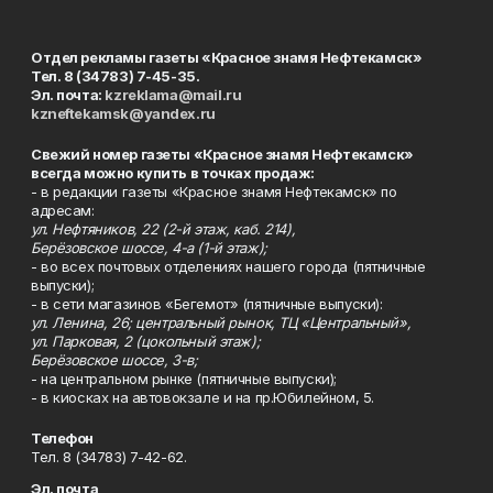
Отдел рекламы газеты «Красное знамя Нефтекамск»
Тел. 8 (34783) 7-45-35.
Эл. почта:
kzreklama@mail.ru
kzneftekamsk@yandex.ru
Свежий номер газеты «Красное знамя Нефтекамск»
всегда можно купить в точках продаж:
- в редакции газеты «Красное знамя Нефтекамск» по
адресам:
ул. Нефтяников, 22 (2-й этаж, каб. 214),
Берёзовское шоссе, 4-а (1-й этаж);
- во всех почтовых отделениях нашего города (пятничные
выпуски);
- в сети магазинов «Бегемот» (пятничные выпуски):
ул. Ленина, 26; центральный рынок, ТЦ «Центральный»,
ул. Парковая, 2 (цокольный этаж);
Берёзовское шоссе, 3-в;
- на центральном рынке (пятничные выпуски);
- в киосках на автовокзале и на пр.Юбилейном, 5.
Телефон
Тел. 8 (34783) 7-42-62.
Эл. почта