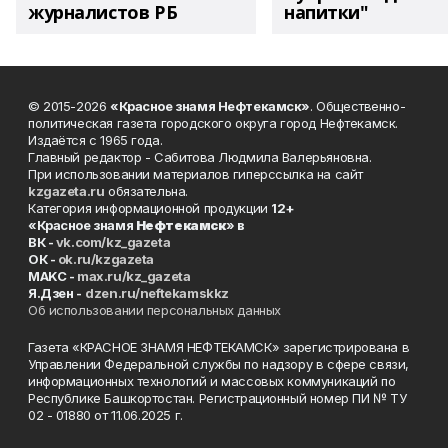
журналистов РБ
напитки"
© 2015-2026
«Красное знамя Нефтекамск»
. Общественно-
политическая газета городского округа город Нефтекамск.
Издаётся с 1965 года.
Главный редактор - Сабитова Людмила Валерьяновна.
При использовании материалов гиперссылка на сайт
kzgazeta.ru
обязательна.
Категория информационной продукции
12+
«Красное знамя
Нефтекамск
» в
ВК -
vk.com/kz_gazeta
ОК -
ok.ru/kzgazeta
MAKC -
max.ru/kz_gazeta
Я.Дзен -
dzen.ru/neftekamskkz
Об использовании персональных данных
Газета «КРАСНОЕ ЗНАМЯ НЕФТЕКАМСК» зарегистрирована в
Управлении Федеральной службы по надзору в сфере связи,
информационных технологий и массовых коммуникаций по
Республике Башкортостан. Регистрационный номер ПИ № ТУ
02 - 01880 от 11.06.2025 г.