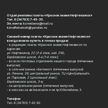
Отдел рекламы газеты «Красное знамя Нефтекамск»
Тел. 8 (34783) 7-45-35.
Эл. почта:
kzreklama@mail.ru
kzneftekamsk@yandex.ru
Свежий номер газеты «Красное знамя Нефтекамск»
всегда можно купить в точках продаж:
- в редакции газеты «Красное знамя Нефтекамск» по
адресам:
ул. Нефтяников, 22 (2-й этаж, каб. 214),
Берёзовское шоссе, 4-а (1-й этаж);
- во всех почтовых отделениях нашего города (пятничные
выпуски);
- в сети магазинов «Бегемот» (пятничные выпуски):
ул. Ленина, 26; центральный рынок, ТЦ «Центральный»,
ул. Парковая, 2 (цокольный этаж);
Берёзовское шоссе, 3-в;
- на центральном рынке (пятничные выпуски);
- в киосках на автовокзале и на пр.Юбилейном, 5.
Телефон
Тел. 8 (34783) 7-42-62.