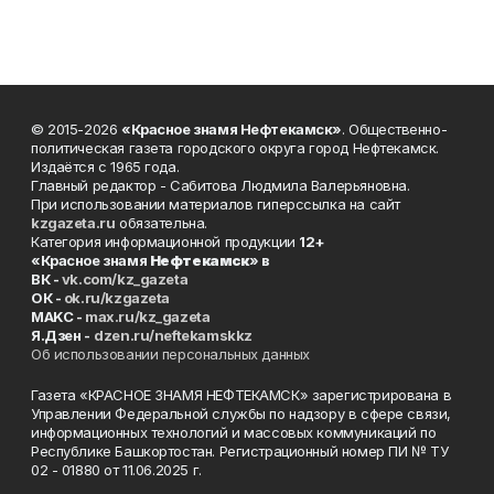
© 2015-2026
«Красное знамя Нефтекамск»
. Общественно-
политическая газета городского округа город Нефтекамск.
Издаётся с 1965 года.
Главный редактор - Сабитова Людмила Валерьяновна.
При использовании материалов гиперссылка на сайт
kzgazeta.ru
обязательна.
Категория информационной продукции
12+
«Красное знамя
Нефтекамск
» в
ВК -
vk.com/kz_gazeta
ОК -
ok.ru/kzgazeta
MAKC -
max.ru/kz_gazeta
Я.Дзен -
dzen.ru/neftekamskkz
Об использовании персональных данных
Газета «КРАСНОЕ ЗНАМЯ НЕФТЕКАМСК» зарегистрирована в
Управлении Федеральной службы по надзору в сфере связи,
информационных технологий и массовых коммуникаций по
Республике Башкортостан. Регистрационный номер ПИ № ТУ
02 - 01880 от 11.06.2025 г.