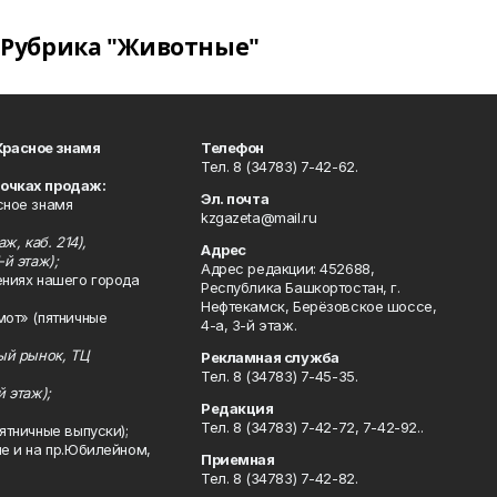
Рубрика "Животные"
Красное знамя
Телефон
Тел. 8 (34783) 7-42-62.
точках продаж:
Эл. почта
сное знамя
kzgazeta@mail.ru
ж, каб. 214),
Адрес
-й этаж);
Адрес редакции: 452688,
ениях нашего города
Республика Башкортостан, г.
Нефтекамск, Берёзовское шоссе,
мот» (пятничные
4-а, 3-й этаж.
ный рынок, ТЦ
Рекламная служба
Тел. 8 (34783) 7-45-35.
й этаж);
Редакция
Тел. 8 (34783) 7-42-72, 7-42-92..
ятничные выпуски);
ле и на пр.Юбилейном,
Приемная
Тел. 8 (34783) 7-42-82.