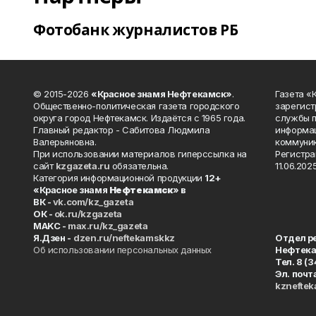
Фотобанк журналистов РБ
© 2015-2026
«Красное знамя Нефтекамск»
.
Газета 
Общественно-политическая газета городского
зарегист
округа город Нефтекамск. Издаётся с 1965 года.
службы п
Главный редактор - Сабитова Людмила
информац
Валерьяновна.
коммуник
При использовании материалов гиперссылка на
Регистра
сайт
kzgazeta.ru
обязательна.
11.06.2025
Категория информационной продукции
12+
«Красное знамя
Нефтекамск
» в
ВК -
vk.com/kz_gazeta
ОК -
ok.ru/kzgazeta
MAKC -
max.ru/kz_gazeta
Я.Дзен -
dzen.ru/neftekamskkz
Отдел р
Об использовании персональных данных
Нефтек
Тел. 8 (
Эл. почт
kznefte