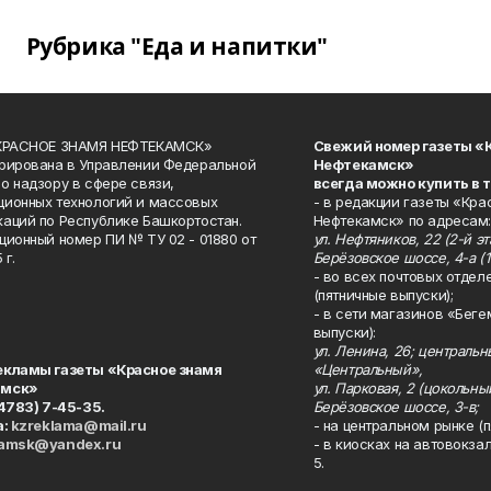
Рубрика "Еда и напитки"
«КРАСНОЕ ЗНАМЯ НЕФТЕКАМСК»
Свежий номер газеты «
рирована в Управлении Федеральной
Нефтекамск»
о надзору в сфере связи,
всегда можно купить в 
ионных технологий и массовых
- в редакции газеты «Кра
аций по Республике Башкортостан.
Нефтекамск» по адресам:
ционный номер ПИ № ТУ 02 - 01880 от
ул. Нефтяников, 22 (2-й эта
 г.
Берёзовское шоссе, 4-а (1
- во всех почтовых отдел
(пятничные выпуски);
- в сети магазинов «Беге
выпуски):
ул. Ленина, 26; централь
екламы газеты «Красное знамя
«Центральный»,
амск»
ул. Парковая, 2 (цокольны
34783) 7-45-35.
Берёзовское шоссе, 3-в;
а:
kzreklama@mail.ru
- на центральном рынке (п
kamsk@yandex.ru
- в киосках на автовокза
5.