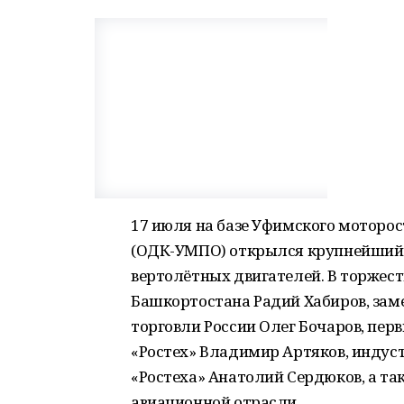
17 июля на базе Уфимского моторо
(ОДК-УМПО) открылся крупнейший в
вертолётных двигателей. В торжес
Башкортостана Радий Хабиров, за
торговли России Олег Бочаров, пер
«Ростех» Владимир Артяков, индус
«Ростеха» Анатолий Сердюков, а т
авиационной отрасли.