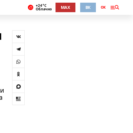
+24 °С
MAX
ВК
ОК
Облачно
и
ии
а