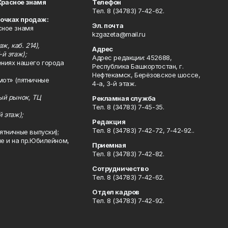
Красное знамя
Телефон
Тел. 8 (34783) 7-42-62.
точках продаж:
Эл. почта
сное знамя
kzgazeta@mail.ru
ж, каб. 214),
Адрес
-й этаж);
Адрес редакции: 452688,
ениях нашего города
Республика Башкортостан, г.
Нефтекамск, Берёзовское шоссе,
мот» (пятничные
4-а, 3-й этаж.
ный рынок, ТЦ
Рекламная служба
Тел. 8 (34783) 7-45-35.
й этаж);
Редакция
Тел. 8 (34783) 7-42-72, 7-42-92..
ятничные выпуски);
ле и на пр.Юбилейном,
Приемная
Тел. 8 (34783) 7-42-82.
Сотрудничество
Тел. 8 (34783) 7-42-62.
Отдел кадров
Тел. 8 (34783) 7-42-92.