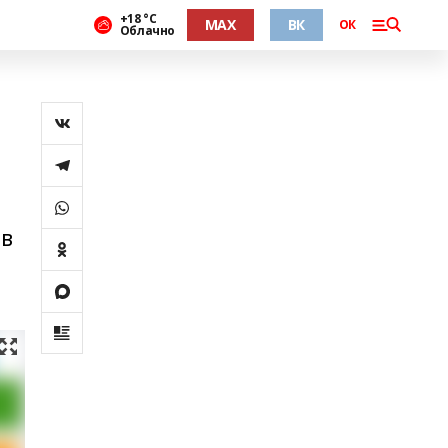
+18 °С
MAX
ВК
ОК
Облачно
 в