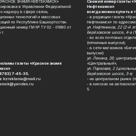
«КРАСНОЕ ЗНАМЯ НЕФТЕКАМСК»
Свежий номер газеты «
рирована в Управлении Федеральной
Нефтекамск»
о надзору в сфере связи,
всегда можно купить в 
ионных технологий и массовых
- в редакции газеты «Кра
аций по Республике Башкортостан.
Нефтекамск» по адресам:
ционный номер ПИ № ТУ 02 - 01880 от
ул. Нефтяников, 22 (2-й эта
 г.
Берёзовское шоссе, 4-а (1
- во всех почтовых отдел
(пятничные выпуски);
- в сети магазинов «Беге
выпуски):
ул. Ленина, 26; централь
екламы газеты «Красное знамя
«Центральный»,
амск»
ул. Парковая, 2 (цокольны
34783) 7-45-35.
Берёзовское шоссе, 3-в;
а:
kzreklama@mail.ru
- на центральном рынке (п
kamsk@yandex.ru
- в киосках на автовокза
5.