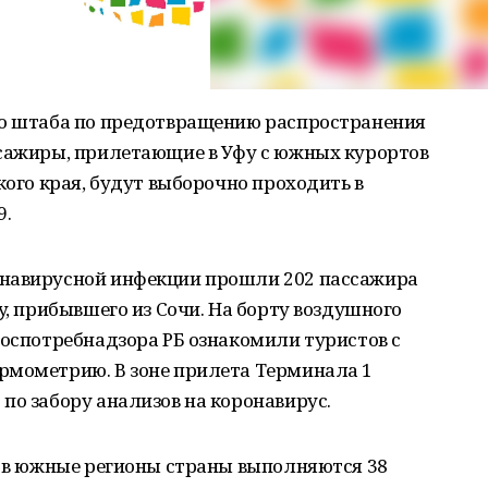
го штаба по предотвращению распространения
ссажиры, прилетающие в Уфу с южных курортов
кого края, будут выборочно проходить в
9.
онавирусной инфекции прошли 202 пассажира
y, прибывшего из Сочи. На борту воздушного
Роспотребнадзора РБ ознакомили туристов с
рмометрию. В зоне прилета Терминала 1
по забору анализов на коронавирус.
» в южные регионы страны выполняются 38