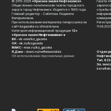
© 2015-2026
«Красное знамя Нефтекамск»
.
Газета 
Общественно-политическая газета городского
зарегист
округа город Нефтекамск. Издаётся с 1965 года.
службы п
Главный редактор - Сабитова Людмила
информац
Валерьяновна.
коммуник
При использовании материалов гиперссылка на
Регистра
сайт
kzgazeta.ru
обязательна.
11.06.2025
Категория информационной продукции
12+
«Красное знамя
Нефтекамск
» в
ВК -
vk.com/kz_gazeta
ОК -
ok.ru/kzgazeta
MAKC -
max.ru/kz_gazeta
Я.Дзен -
dzen.ru/neftekamskkz
Отдел р
Об использовании персональных данных
Нефтек
Тел. 8 (
Эл. почт
kznefte