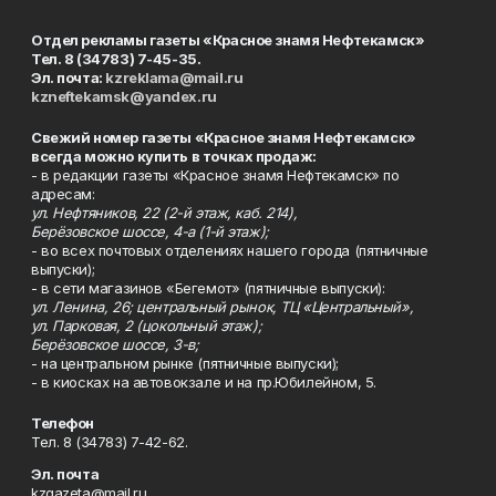
Отдел рекламы газеты «Красное знамя Нефтекамск»
Тел. 8 (34783) 7-45-35.
Эл. почта:
kzreklama@mail.ru
kzneftekamsk@yandex.ru
Свежий номер газеты «Красное знамя Нефтекамск»
всегда можно купить в точках продаж:
- в редакции газеты «Красное знамя Нефтекамск» по
адресам:
ул. Нефтяников, 22 (2-й этаж, каб. 214),
Берёзовское шоссе, 4-а (1-й этаж);
- во всех почтовых отделениях нашего города (пятничные
выпуски);
- в сети магазинов «Бегемот» (пятничные выпуски):
ул. Ленина, 26; центральный рынок, ТЦ «Центральный»,
ул. Парковая, 2 (цокольный этаж);
Берёзовское шоссе, 3-в;
- на центральном рынке (пятничные выпуски);
- в киосках на автовокзале и на пр.Юбилейном, 5.
Телефон
Тел. 8 (34783) 7-42-62.
Эл. почта
kzgazeta@mail.ru