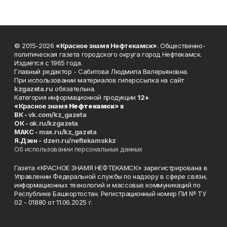
© 2015-2026
«Красное знамя Нефтекамск»
. Общественно-
политическая газета городского округа город Нефтекамск.
Издаётся с 1965 года.
Главный редактор - Сабитова Людмила Валерьяновна.
При использовании материалов гиперссылка на сайт
kzgazeta.ru
обязательна.
Категория информационной продукции
12+
«Красное знамя
Нефтекамск
» в
ВК -
vk.com/kz_gazeta
ОК -
ok.ru/kzgazeta
MAKC -
max.ru/kz_gazeta
Я.Дзен -
dzen.ru/neftekamskkz
Об использовании персональных данных
Газета «КРАСНОЕ ЗНАМЯ НЕФТЕКАМСК» зарегистрирована в
Управлении Федеральной службы по надзору в сфере связи,
информационных технологий и массовых коммуникаций по
Республике Башкортостан. Регистрационный номер ПИ № ТУ
02 - 01880 от 11.06.2025 г.