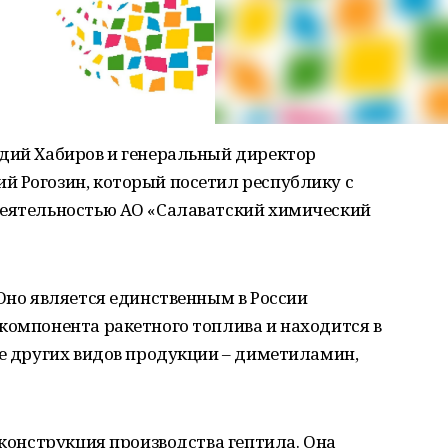
адий Хабиров и генеральный директор
й Рогозин, который посетил республику с
деятельностью АО «Салаватский химический
 Оно является единственным в России
компонента ракетного топлива и находится в
ле других видов продукции – диметиламин,
еконструкция производства гептила. Она