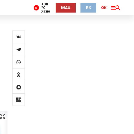
+30
MAX
ВК
°С
ОК
Ясно