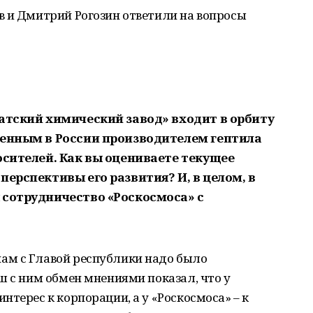
в и Дмитрий Рогозин ответили на вопросы
ватский химический завод» входит в орбиту
венным в России производителем гептила
осителей. Как вы оцениваете текущее
перспективы его развития? И, в целом, в
 сотрудничество «Роскосмоса» с
нам с Главой республики надо было
ш с ним обмен мнениями показал, что у
терес к корпорации, а у «Роскосмоса» – к