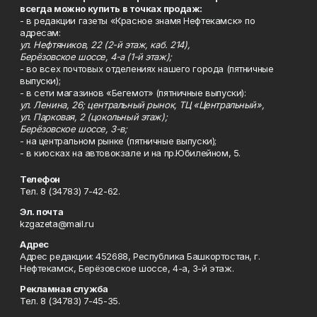
всегда можно купить в точках продаж:
- в редакции газеты «Красное знамя Нефтекамск» по
адресам:
ул. Нефтяников, 22 (2-й этаж, каб. 214),
Берёзовское шоссе, 4-а (1-й этаж);
- во всех почтовых отделениях нашего города (пятничные
выпуски);
- в сети магазинов «Бегемот» (пятничные выпуски):
ул. Ленина, 26; центральный рынок, ТЦ «Центральный»,
ул. Парковая, 2 (цокольный этаж);
Берёзовское шоссе, 3-в;
- на центральном рынке (пятничные выпуски);
- в киосках на автовокзале и на пр.Юбилейном, 5.
Телефон
Тел. 8 (34783) 7-42-62.
Эл. почта
kzgazeta@mail.ru
Адрес
Адрес редакции: 452688, Республика Башкортостан, г.
Нефтекамск, Берёзовское шоссе, 4-а, 3-й этаж.
Рекламная служба
Тел. 8 (34783) 7-45-35.