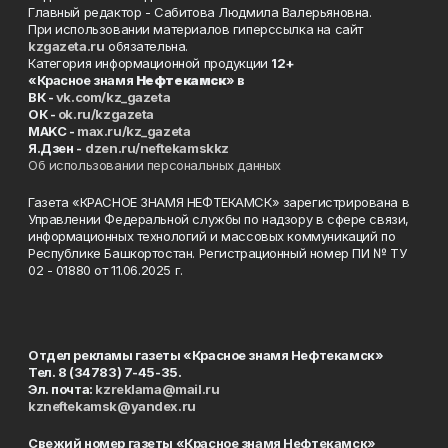
Главный редактор - Сабитова Людмила Валерьяновна.
При использовании материалов гиперссылка на сайт
kzgazeta.ru
обязательна.
Категория информационной продукции
12+
«Красное знамя
Нефтекамск
» в
ВК -
vk.com/kz_gazeta
ОК -
ok.ru/kzgazeta
MAKC -
max.ru/kz_gazeta
Я.Дзен -
dzen.ru/neftekamskkz
Об использовании персональных данных
Газета «КРАСНОЕ ЗНАМЯ НЕФТЕКАМСК» зарегистрирована в
Управлении Федеральной службы по надзору в сфере связи,
информационных технологий и массовых коммуникаций по
Республике Башкортостан. Регистрационный номер ПИ № ТУ
02 - 01880 от 11.06.2025 г.
Отдел рекламы газеты «Красное знамя Нефтекамск»
Тел. 8 (34783) 7-45-35.
Эл. почта:
kzreklama@mail.ru
kzneftekamsk@yandex.ru
Свежий номер газеты «Красное знамя Нефтекамск»