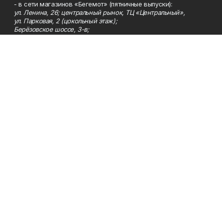
- в сети магазинов «Бегемот» (пятничные выпуски):
ул. Ленина, 26; центральный рынок, ТЦ «Центральный»,
ул. Парковая, 2 (цокольный этаж);
Берёзовское шоссе, 3-в;
- на центральном рынке (пятничные выпуски);
- в киосках на автовокзале и на пр.Юбилейном, 5.
Телефон
Тел. 8 (34783) 7-42-62.
Эл. почта
kzgazeta@mail.ru
Адрес
Адрес редакции: 452688, Республика Башкортостан, г.
Нефтекамск, Берёзовское шоссе, 4-а, 3-й этаж.
Рекламная служба
Тел. 8 (34783) 7-45-35.
Редакция
Тел. 8 (34783) 7-42-72, 7-42-92..
Приемная
Тел. 8 (34783) 7-42-82.
Сотрудничество
Тел. 8 (34783) 7-42-62.