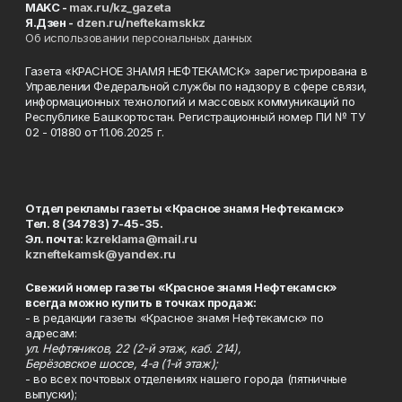
MAKC -
max.ru/kz_gazeta
Я.Дзен -
dzen.ru/neftekamskkz
Об использовании персональных данных
Газета «КРАСНОЕ ЗНАМЯ НЕФТЕКАМСК» зарегистрирована в
Управлении Федеральной службы по надзору в сфере связи,
информационных технологий и массовых коммуникаций по
Республике Башкортостан. Регистрационный номер ПИ № ТУ
02 - 01880 от 11.06.2025 г.
Отдел рекламы газеты «Красное знамя Нефтекамск»
Тел. 8 (34783) 7-45-35.
Эл. почта:
kzreklama@mail.ru
kzneftekamsk@yandex.ru
Свежий номер газеты «Красное знамя Нефтекамск»
всегда можно купить в точках продаж:
- в редакции газеты «Красное знамя Нефтекамск» по
адресам:
ул. Нефтяников, 22 (2-й этаж, каб. 214),
Берёзовское шоссе, 4-а (1-й этаж);
- во всех почтовых отделениях нашего города (пятничные
выпуски);