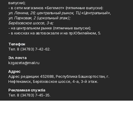
выпуски);
- в сети магазинов «Бегемот» (пятничные выпуски):
ул. Ленина, 26; центральный рынок, ТЦ «Центральный»,
ул. Парковая, 2 (цокольный этаж);
Берёзовское шоссе, 3-в;
- на центральном рынке (пятничные выпуски);
- в киосках на автовокзале и на пр.Юбилейном, 5.
Телефон
Тел. 8 (34783) 7-42-62.
Эл. почта
kzgazeta@mail.ru
Адрес
Адрес редакции: 452688, Республика Башкортостан, г.
Нефтекамск, Берёзовское шоссе, 4-а, 3-й этаж.
Рекламная служба
Тел. 8 (34783) 7-45-35.
Редакция
Тел. 8 (34783) 7-42-72, 7-42-92..
Приемная
Тел. 8 (34783) 7-42-82.
Сотрудничество