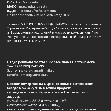
ОК -
ok.ru/kzgazeta
MAKC -
max.ru/kz_gazeta
Я.Дзен -
dzen.ru/neftekamskkz
Об использовании персональных данных
Газета «КРАСНОЕ ЗНАМЯ НЕФТЕКАМСК» зарегистрирована в
Управлении Федеральной службы по надзору в сфере связи,
информационных технологий и массовых коммуникаций по
Республике Башкортостан. Регистрационный номер ПИ № ТУ
02 - 01880 от 11.06.2025 г.
Отдел рекламы газеты «Красное знамя Нефтекамск»
Тел. 8 (34783) 7-45-35.
Эл. почта:
kzreklama@mail.ru
kzneftekamsk@yandex.ru
Свежий номер газеты «Красное знамя Нефтекамск»
всегда можно купить в точках продаж:
- в редакции газеты «Красное знамя Нефтекамск» по
адресам:
ул. Нефтяников, 22 (2-й этаж, каб. 214),
Берёзовское шоссе, 4-а (1-й этаж);
- во всех почтовых отделениях нашего города (пятничные