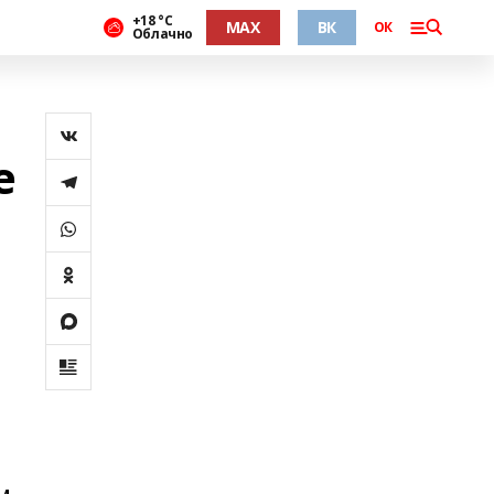
+18 °С
MAX
ВК
ОК
Облачно
е