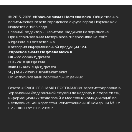
© 2015-2026
«Красное знамя Нефтекамск»
. Общественно-
политическая газета городского округа город Нефтекамск.
Издаётся с 1965 года.
Главный редактор - Сабитова Людмила Валерьяновна.
При использовании материалов гиперссылка на сайт
kzgazeta.ru
обязательна.
Категория информационной продукции
12+
«Красное знамя
Нефтекамск
» в
ВК -
vk.com/kz_gazeta
ОК -
ok.ru/kzgazeta
MAKC -
max.ru/kz_gazeta
Я.Дзен -
dzen.ru/neftekamskkz
Об использовании персональных данных
Газета «КРАСНОЕ ЗНАМЯ НЕФТЕКАМСК» зарегистрирована в
Управлении Федеральной службы по надзору в сфере связи,
информационных технологий и массовых коммуникаций по
Республике Башкортостан. Регистрационный номер ПИ № ТУ
02 - 01880 от 11.06.2025 г.