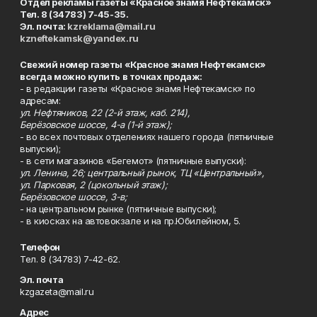
Отдел рекламы газеты «Красное знамя Нефтекамск»
Тел. 8 (34783) 7-45-35.
Эл. почта:
kzreklama@mail.ru
kzneftekamsk@yandex.ru
Свежий номер газеты «Красное знамя Нефтекамск»
всегда можно купить в точках продаж:
- в редакции газеты «Красное знамя Нефтекамск» по
адресам:
ул. Нефтяников, 22 (2-й этаж, каб. 214),
Берёзовское шоссе, 4-а (1-й этаж);
- во всех почтовых отделениях нашего города (пятничные
выпуски);
- в сети магазинов «Бегемот» (пятничные выпуски):
ул. Ленина, 26; центральный рынок, ТЦ «Центральный»,
ул. Парковая, 2 (цокольный этаж);
Берёзовское шоссе, 3-в;
- на центральном рынке (пятничные выпуски);
- в киосках на автовокзале и на пр.Юбилейном, 5.
Телефон
Тел. 8 (34783) 7-42-62.
Эл. почта
kzgazeta@mail.ru
Адрес