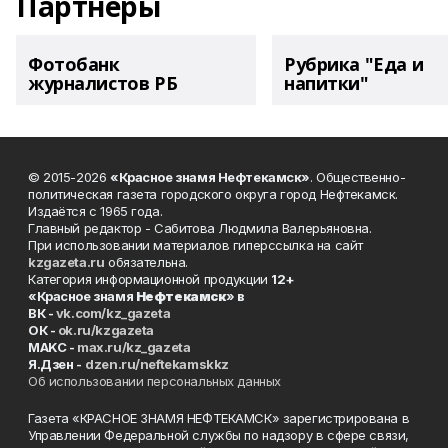
Партнеры
Фотобанк
Рубрика "Еда и
журналистов РБ
напитки"
© 2015-2026
«Красное знамя Нефтекамск»
. Общественно-
политическая газета городского округа город Нефтекамск.
Издаётся с 1965 года.
Главный редактор - Сабитова Людмила Валерьяновна.
При использовании материалов гиперссылка на сайт
kzgazeta.ru
обязательна.
Категория информационной продукции
12+
«Красное знамя
Нефтекамск
» в
ВК -
vk.com/kz_gazeta
ОК -
ok.ru/kzgazeta
MAKC -
max.ru/kz_gazeta
Я.Дзен -
dzen.ru/neftekamskkz
Об использовании персональных данных
Газета «КРАСНОЕ ЗНАМЯ НЕФТЕКАМСК» зарегистрирована в
Управлении Федеральной службы по надзору в сфере связи,