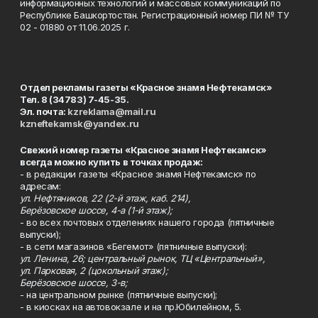
информационных технологий и массовых коммуникаций по
Республике Башкортостан. Регистрационный номер ПИ № ТУ
02 - 01880 от 11.06.2025 г.
Отдел рекламы газеты «Красное знамя Нефтекамск»
Тел. 8 (34783) 7-45-35.
Эл. почта:
kzreklama@mail.ru
kzneftekamsk@yandex.ru
Свежий номер газеты «Красное знамя Нефтекамск»
всегда можно купить в точках продаж:
- в редакции газеты «Красное знамя Нефтекамск» по
адресам:
ул. Нефтяников, 22 (2-й этаж, каб. 214),
Берёзовское шоссе, 4-а (1-й этаж);
- во всех почтовых отделениях нашего города (пятничные
выпуски);
- в сети магазинов «Бегемот» (пятничные выпуски):
ул. Ленина, 26; центральный рынок, ТЦ «Центральный»,
ул. Парковая, 2 (цокольный этаж);
Берёзовское шоссе, 3-в;
- на центральном рынке (пятничные выпуски);
- в киосках на автовокзале и на пр.Юбилейном, 5.