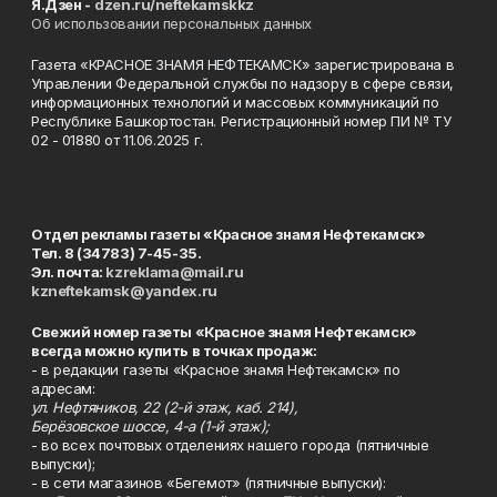
Я.Дзен -
dzen.ru/neftekamskkz
Об использовании персональных данных
Газета «КРАСНОЕ ЗНАМЯ НЕФТЕКАМСК» зарегистрирована в
Управлении Федеральной службы по надзору в сфере связи,
информационных технологий и массовых коммуникаций по
Республике Башкортостан. Регистрационный номер ПИ № ТУ
02 - 01880 от 11.06.2025 г.
Отдел рекламы газеты «Красное знамя Нефтекамск»
Тел. 8 (34783) 7-45-35.
Эл. почта:
kzreklama@mail.ru
kzneftekamsk@yandex.ru
Свежий номер газеты «Красное знамя Нефтекамск»
всегда можно купить в точках продаж:
- в редакции газеты «Красное знамя Нефтекамск» по
адресам:
ул. Нефтяников, 22 (2-й этаж, каб. 214),
Берёзовское шоссе, 4-а (1-й этаж);
- во всех почтовых отделениях нашего города (пятничные
выпуски);
- в сети магазинов «Бегемот» (пятничные выпуски):