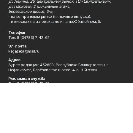
ул. Ленина, 26; центральный рынок, ТЦ «Центральный»,
ул. Парковая, 2 (цокольный этаж);
Берёзовское шоссе, 3-в;
- на центральном рынке (пятничные выпуски);
- в киосках на автовокзале и на пр.Юбилейном, 5.
Телефон
Тел. 8 (34783) 7-42-62.
Эл. почта
kzgazeta@mail.ru
Адрес
Адрес редакции: 452688, Республика Башкортостан, г.
Нефтекамск, Берёзовское шоссе, 4-а, 3-й этаж.
Рекламная служба
Тел. 8 (34783) 7-45-35.
Редакция
Тел. 8 (34783) 7-42-72, 7-42-92..
Приемная
Тел. 8 (34783) 7-42-82.
Сотрудничество
Тел. 8 (34783) 7-42-62.