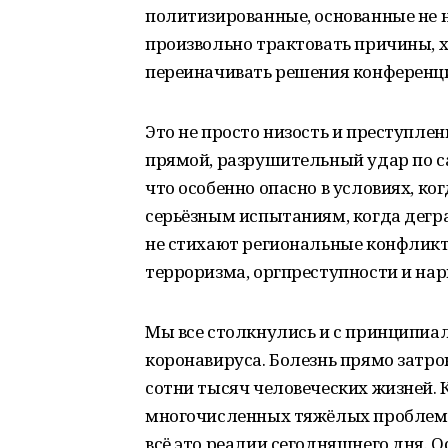
политизированные, основанные не 
произвольно трактовать причины, х
переиначивать решения конференци
Это не просто низость и преступле
прямой, разрушительный удар по с
что особенно опасно в условиях, ко
серьёзным испытаниям, когда дегр
не стихают региональные конфликт
терроризма, оргпреступности и на
Мы все столкнулись и с принципиа
коронавируса. Болезнь прямо затро
сотни тысяч человеческих жизней. 
многочисленных тяжёлых проблем д
всё это реалии сегодняшнего дня. 