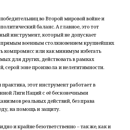
 победительниц во Второй мировой войне и
политический баланс. А главное, это тот
ный инструмент, который не допускает
х прямым военным столкновением крупнейших
ть компромисс или как минимум избегать
мых для других, действовать в рамках
й, серой зоне произвола и нелегитимности.
 практика, этот инструмент работает в
енной Лиги Наций с её бесконечными
анизмов реальных действий, без права
еду, на помощь и защиту.
дно и крайне безответственно – так же, как и