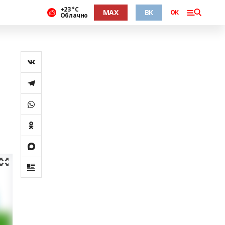
+23 °С
MAX
ВК
ОК
Облачно