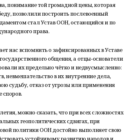
тва, понимание той громадной цены, которая
беду, позволили построить послевоенный
даментом стал Устав ООН, остающийся и по
ународного права.
ет нас вспомнить о зафиксированных в Уставе
осударственного общения, а отцы‑основатели
овали их предельно чётко и недвусмысленно:
в, невмешательство в их внутренние дела,
ою судьбу, отказ от угрозы или применения
 споров.
етия, можно сказать, что при всех сложностях
альных геополитических сдвигах, при
овой политики ООН достойно выполняет свою
йствовать устойчивому развитию народов и