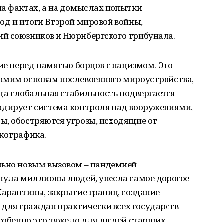
на фактах, а на домыслах попытки
од и итоги Второй мировой войны,
й союзников и Нюрнбергского трибунала.
ние перед памятью борцов с нацизмом. Это
амим основам послевоенного мироустройства,
гда глобальная стабильность подвергается
адирует система контроля над вооружениями,
ы, обостряются угрозы, исходящие от
ркотрафика.
льно новым вызовом – пандемией
нула миллионы людей, унесла самое дорогое –
Карантины, закрытие границ, создание
ля граждан практически всех государств –
Особенно это тяжело для людей старших