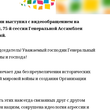
ин выступил с видеообращением на
 75‑й сессии Генеральной Ассамблеи
ий.
седатель! Уважаемый господин Генеральный
ы и господа!
мечает два без преувеличения исторических
ой мировой войны и создания Организации
 этих навсегда связанных друг с другом
ен нацизм, сокрушена идеология агрессии и