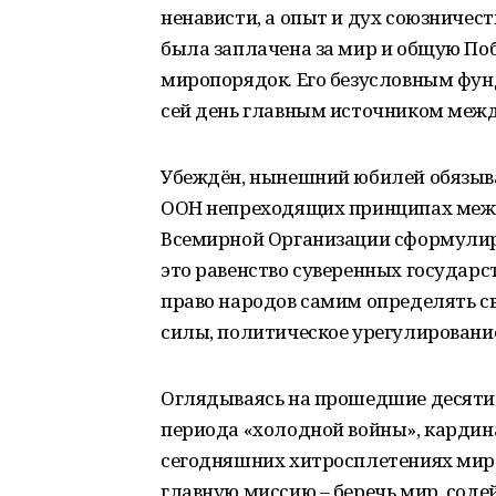
ненависти, а опыт и дух союзничес
была заплачена за мир и общую По
миропорядок. Его безусловным фун
сей день главным источником межд
Убеждён, нынешний юбилей обязыва
ООН непреходящих принципах межг
Всемирной Организации сформулир
это равенство суверенных государст
право народов самим определять св
силы, политическое урегулирование
Оглядываясь на прошедшие десятил
периода «холодной войны», кардин
сегодняшних хитросплетениях мир
главную миссию – беречь мир, соде