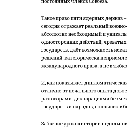
постоянных членов Совбеза.
Такое право пяти ядерных держав –
сегодня отражает реальный военно‑
абсолютно необходимый и уникаль
односторонних действий, чреваты
государств, даёт возможность иска
решений, категорически неприемле
международного права, а не в зыбко
И, как показывает дипломатическая
отличие от печального опыта дово
разговорами, декларациями без мех
государств и народов, попавших в б
Забвение уроков истории недальнови