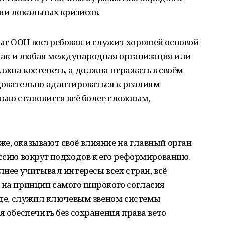
ии локальных кризисов.
ыт ООН востребован и служит хорошей основой
, как и любая международная организация или
лжна костенеть, а должна отражать в своём
довательно адаптироваться к реалиям
льно становится всё более сложным,
е, оказывают своё влияние на главный орган
уссию вокруг подходов к его реформированию.
лнее учитывал интересы всех стран, всё
 на принцип самого широкого согласия
ежде, служил ключевым звеном системы
я обеспечить без сохранения права вето