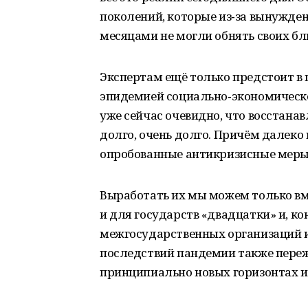
поколений, которые из‑за вынужден
месяцами не могли обнять своих бли
Экспертам ещё только предстоит в 
эпидемией социально‑экономическог
уже сейчас очевидно, что восстана
долго, очень долго. Причём далеко 
опробованные антикризисные меры.
Выработать их мы можем только вме
и для государств «двадцатки» и, к
межгосударственных организаций и
последствий пандемии также переж
принципиально новых горизонтах и