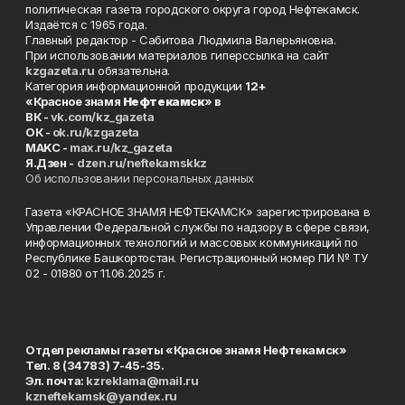
политическая газета городского округа город Нефтекамск.
Издаётся с 1965 года.
Главный редактор - Сабитова Людмила Валерьяновна.
При использовании материалов гиперссылка на сайт
kzgazeta.ru
обязательна.
Категория информационной продукции
12+
«Красное знамя
Нефтекамск
» в
ВК -
vk.com/kz_gazeta
ОК -
ok.ru/kzgazeta
MAKC -
max.ru/kz_gazeta
Я.Дзен -
dzen.ru/neftekamskkz
Об использовании персональных данных
Газета «КРАСНОЕ ЗНАМЯ НЕФТЕКАМСК» зарегистрирована в
Управлении Федеральной службы по надзору в сфере связи,
информационных технологий и массовых коммуникаций по
Республике Башкортостан. Регистрационный номер ПИ № ТУ
02 - 01880 от 11.06.2025 г.
Отдел рекламы газеты «Красное знамя Нефтекамск»
Тел. 8 (34783) 7-45-35.
Эл. почта:
kzreklama@mail.ru
kzneftekamsk@yandex.ru