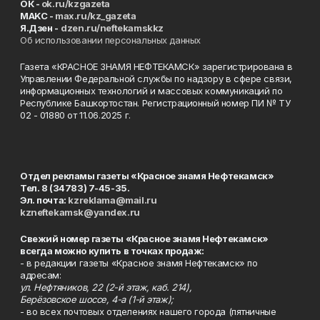
ОК -
ok.ru/kzgazeta
MAKC -
max.ru/kz_gazeta
Я.Дзен -
dzen.ru/neftekamskkz
Об использовании персональных данных
Газета «КРАСНОЕ ЗНАМЯ НЕФТЕКАМСК» зарегистрирована в
Управлении Федеральной службы по надзору в сфере связи,
информационных технологий и массовых коммуникаций по
Республике Башкортостан. Регистрационный номер ПИ № ТУ
02 - 01880 от 11.06.2025 г.
Отдел рекламы газеты «Красное знамя Нефтекамск»
Тел. 8 (34783) 7-45-35.
Эл. почта:
kzreklama@mail.ru
kzneftekamsk@yandex.ru
Свежий номер газеты «Красное знамя Нефтекамск»
всегда можно купить в точках продаж:
- в редакции газеты «Красное знамя Нефтекамск» по
адресам:
ул. Нефтяников, 22 (2-й этаж, каб. 214),
Берёзовское шоссе, 4-а (1-й этаж);
- во всех почтовых отделениях нашего города (пятничные