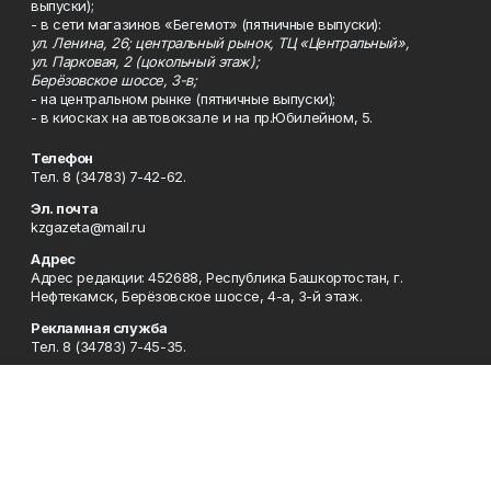
выпуски);
- в сети магазинов «Бегемот» (пятничные выпуски):
ул. Ленина, 26; центральный рынок, ТЦ «Центральный»,
ул. Парковая, 2 (цокольный этаж);
Берёзовское шоссе, 3-в;
- на центральном рынке (пятничные выпуски);
- в киосках на автовокзале и на пр.Юбилейном, 5.
Телефон
Тел. 8 (34783) 7-42-62.
Эл. почта
kzgazeta@mail.ru
Адрес
Адрес редакции: 452688, Республика Башкортостан, г.
Нефтекамск, Берёзовское шоссе, 4-а, 3-й этаж.
Рекламная служба
Тел. 8 (34783) 7-45-35.
Редакция
Тел. 8 (34783) 7-42-72, 7-42-92..
Приемная
Тел. 8 (34783) 7-42-82.
Сотрудничество