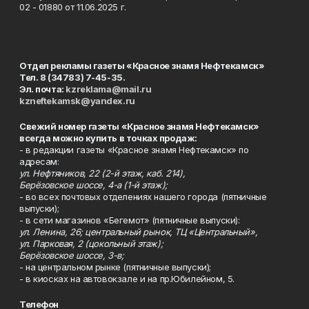
02 - 01880 от 11.06.2025 г.
Отдел рекламы газеты «Красное знамя Нефтекамск»
Тел. 8 (34783) 7-45-35.
Эл. почта:
kzreklama@mail.ru
kzneftekamsk@yandex.ru
Свежий номер газеты «Красное знамя Нефтекамск»
всегда можно купить в точках продаж:
- в редакции газеты «Красное знамя Нефтекамск» по
адресам:
ул. Нефтяников, 22 (2-й этаж, каб. 214),
Берёзовское шоссе, 4-а (1-й этаж);
- во всех почтовых отделениях нашего города (пятничные
выпуски);
- в сети магазинов «Бегемот» (пятничные выпуски):
ул. Ленина, 26; центральный рынок, ТЦ «Центральный»,
ул. Парковая, 2 (цокольный этаж);
Берёзовское шоссе, 3-в;
- на центральном рынке (пятничные выпуски);
- в киосках на автовокзале и на пр.Юбилейном, 5.
Телефон