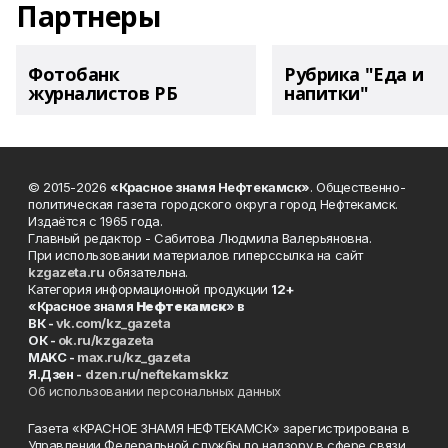
Партнеры
Фотобанк
Рубрика "Еда и
журналистов РБ
напитки"
© 2015-2026
«Красное знамя Нефтекамск»
. Общественно-
политическая газета городского округа город Нефтекамск.
Издаётся с 1965 года.
Главный редактор - Сабитова Людмила Валерьяновна.
При использовании материалов гиперссылка на сайт
kzgazeta.ru
обязательна.
Категория информационной продукции
12+
«Красное знамя
Нефтекамск
» в
ВК -
vk.com/kz_gazeta
ОК -
ok.ru/kzgazeta
MAKC -
max.ru/kz_gazeta
Я.Дзен -
dzen.ru/neftekamskkz
Об использовании персональных данных
Газета «КРАСНОЕ ЗНАМЯ НЕФТЕКАМСК» зарегистрирована в
Управлении Федеральной службы по надзору в сфере связи,