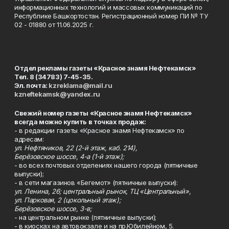
информационных технологий и массовых коммуникаций по
Республике Башкортостан. Регистрационный номер ПИ № ТУ
02 - 01880 от 11.06.2025 г.
Отдел рекламы газеты «Красное знамя Нефтекамск»
Тел. 8 (34783) 7-45-35.
Эл. почта:
kzreklama@mail.ru
kzneftekamsk@yandex.ru
Свежий номер газеты «Красное знамя Нефтекамск»
всегда можно купить в точках продаж:
- в редакции газеты «Красное знамя Нефтекамск» по
адресам:
ул. Нефтяников, 22 (2-й этаж, каб. 214),
Берёзовское шоссе, 4-а (1-й этаж);
- во всех почтовых отделениях нашего города (пятничные
выпуски);
- в сети магазинов «Бегемот» (пятничные выпуски):
ул. Ленина, 26; центральный рынок, ТЦ «Центральный»,
ул. Парковая, 2 (цокольный этаж);
Берёзовское шоссе, 3-в;
- на центральном рынке (пятничные выпуски);
- в киосках на автовокзале и на пр.Юбилейном, 5.