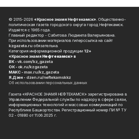
© 2015-2026
«Красное знамя Нефтекамск»
. Общественно-
политическая газета городского округа город Нефтекамск.
Издаётся с 1965 года.
Главный редактор - Сабитова Людмила Валерьяновна.
При использовании материалов гиперссылка на сайт
kzgazeta.ru
обязательна.
Категория информационной продукции
12+
«Красное знамя
Нефтекамск
» в
ВК -
vk.com/kz_gazeta
ОК -
ok.ru/kzgazeta
MAKC -
max.ru/kz_gazeta
Я.Дзен -
dzen.ru/neftekamskkz
Об использовании персональных данных
Газета «КРАСНОЕ ЗНАМЯ НЕФТЕКАМСК» зарегистрирована в
Управлении Федеральной службы по надзору в сфере связи,
информационных технологий и массовых коммуникаций по
Республике Башкортостан. Регистрационный номер ПИ № ТУ
02 - 01880 от 11.06.2025 г.