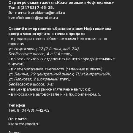
Отдел рекламы газеты «Красное знамя Нефтекамск»
Тел. 8 (34783) 7-45-35.
Эл. почта:
kzreklama@mail.ru
kzneftekamsk@yandex.ru
Свежий номер газеты «Красное знамя Нефтекамск»
всегда можно купить в точках продаж:
- в редакции газеты «Красное знамя Нефтекамск» по
адресам:
ул. Нефтяников, 22 (2-й этаж, каб. 214),
Берёзовское шоссе, 4-а (1-й этаж);
- во всех почтовых отделениях нашего города (пятничные
выпуски);
- в сети магазинов «Бегемот» (пятничные выпуски):
ул. Ленина, 26; центральный рынок, ТЦ «Центральный»,
ул. Парковая, 2 (цокольный этаж);
Берёзовское шоссе, 3-в;
- на центральном рынке (пятничные выпуски);
- в киосках на автовокзале и на пр.Юбилейном, 5.
Телефон
Тел. 8 (34783) 7-42-62.
Эл. почта
kzgazeta@mail.ru
Адрес