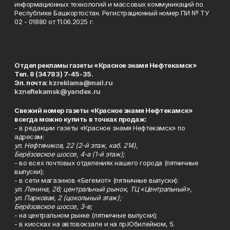
информационных технологий и массовых коммуникаций по
Республике Башкортостан. Регистрационный номер ПИ № ТУ
02 - 01880 от 11.06.2025 г.
Отдел рекламы газеты «Красное знамя Нефтекамск»
Тел. 8 (34783) 7-45-35.
Эл. почта:
kzreklama@mail.ru
kzneftekamsk@yandex.ru
Свежий номер газеты «Красное знамя Нефтекамск»
всегда можно купить в точках продаж:
- в редакции газеты «Красное знамя Нефтекамск» по
адресам:
ул. Нефтяников, 22 (2-й этаж, каб. 214),
Берёзовское шоссе, 4-а (1-й этаж);
- во всех почтовых отделениях нашего города (пятничные
выпуски);
- в сети магазинов «Бегемот» (пятничные выпуски):
ул. Ленина, 26; центральный рынок, ТЦ «Центральный»,
ул. Парковая, 2 (цокольный этаж);
Берёзовское шоссе, 3-в;
- на центральном рынке (пятничные выпуски);
- в киосках на автовокзале и на пр.Юбилейном, 5.