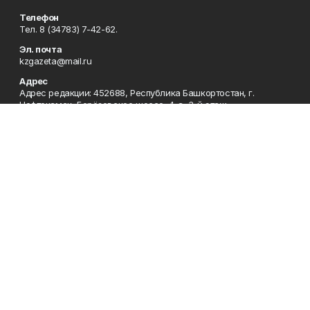
Телефон
Тел. 8 (34783) 7-42-62.
Эл. почта
kzgazeta@mail.ru
Адрес
Адрес редакции: 452688, Республика Башкортостан, г.
Нефтекамск, Берёзовское шоссе, 4-а, 3-й этаж.
Рекламная служба
Тел. 8 (34783) 7-45-35.
Редакция
Тел. 8 (34783) 7-42-72, 7-42-92..
Приемная
Тел. 8 (34783) 7-42-82.
Сотрудничество
Тел. 8 (34783) 7-42-62.
Отдел кадров
Тел. 8 (34783) 7-42-92.