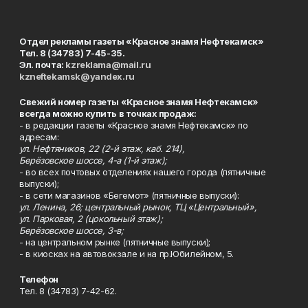
Отдел рекламы газеты «Красное знамя Нефтекамск»
Тел. 8 (34783) 7-45-35.
Эл. почта:
kzreklama@mail.ru
kzneftekamsk@yandex.ru
Свежий номер газеты «Красное знамя Нефтекамск»
всегда можно купить в точках продаж:
- в редакции газеты «Красное знамя Нефтекамск» по
адресам:
ул. Нефтяников, 22 (2-й этаж, каб. 214),
Берёзовское шоссе, 4-а (1-й этаж);
- во всех почтовых отделениях нашего города (пятничные
выпуски);
- в сети магазинов «Бегемот» (пятничные выпуски):
ул. Ленина, 26; центральный рынок, ТЦ «Центральный»,
ул. Парковая, 2 (цокольный этаж);
Берёзовское шоссе, 3-в;
- на центральном рынке (пятничные выпуски);
- в киосках на автовокзале и на пр.Юбилейном, 5.
Телефон
Тел. 8 (34783) 7-42-62.