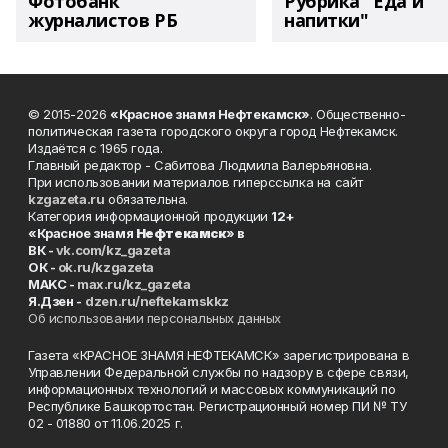
Фотобанк
Рубрика "Еда и
журналистов РБ
напитки"
© 2015-2026
«Красное знамя Нефтекамск»
. Общественно-
политическая газета городского округа город Нефтекамск.
Издаётся с 1965 года.
Главный редактор - Сабитова Людмила Валерьяновна.
При использовании материалов гиперссылка на сайт
kzgazeta.ru
обязательна.
Категория информационной продукции
12+
«Красное знамя
Нефтекамск
» в
ВК -
vk.com/kz_gazeta
ОК -
ok.ru/kzgazeta
MAKC -
max.ru/kz_gazeta
Я.Дзен -
dzen.ru/neftekamskkz
Об использовании персональных данных
Газета «КРАСНОЕ ЗНАМЯ НЕФТЕКАМСК» зарегистрирована в
Управлении Федеральной службы по надзору в сфере связи,
информационных технологий и массовых коммуникаций по
Республике Башкортостан. Регистрационный номер ПИ № ТУ
02 - 01880 от 11.06.2025 г.