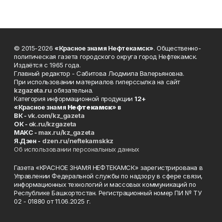
© 2015-2026
«Красное знамя Нефтекамск»
. Общественно-
политическая газета городского округа город Нефтекамск.
Издаётся с 1965 года.
Главный редактор - Сабитова Людмила Валерьяновна.
При использовании материалов гиперссылка на сайт
kzgazeta.ru
обязательна.
Категория информационной продукции
12+
«Красное знамя
Нефтекамск
» в
ВК -
vk.com/kz_gazeta
ОК -
ok.ru/kzgazeta
MAKC -
max.ru/kz_gazeta
Я.Дзен -
dzen.ru/neftekamskkz
Об использовании персональных данных
Газета «КРАСНОЕ ЗНАМЯ НЕФТЕКАМСК» зарегистрирована в
Управлении Федеральной службы по надзору в сфере связи,
информационных технологий и массовых коммуникаций по
Республике Башкортостан. Регистрационный номер ПИ № ТУ
02 - 01880 от 11.06.2025 г.