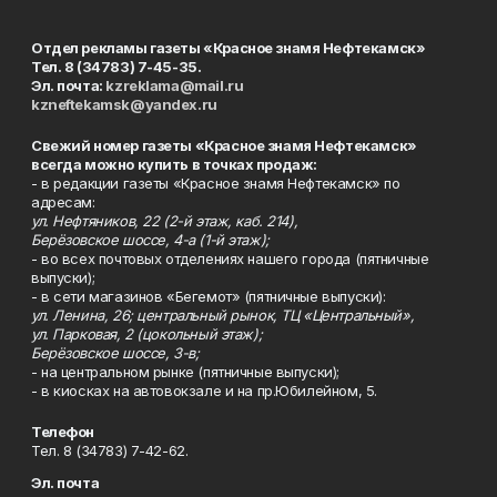
Отдел рекламы газеты «Красное знамя Нефтекамск»
Тел. 8 (34783) 7-45-35.
Эл. почта:
kzreklama@mail.ru
kzneftekamsk@yandex.ru
Свежий номер газеты «Красное знамя Нефтекамск»
всегда можно купить в точках продаж:
- в редакции газеты «Красное знамя Нефтекамск» по
адресам:
ул. Нефтяников, 22 (2-й этаж, каб. 214),
Берёзовское шоссе, 4-а (1-й этаж);
- во всех почтовых отделениях нашего города (пятничные
выпуски);
- в сети магазинов «Бегемот» (пятничные выпуски):
ул. Ленина, 26; центральный рынок, ТЦ «Центральный»,
ул. Парковая, 2 (цокольный этаж);
Берёзовское шоссе, 3-в;
- на центральном рынке (пятничные выпуски);
- в киосках на автовокзале и на пр.Юбилейном, 5.
Телефон
Тел. 8 (34783) 7-42-62.
Эл. почта