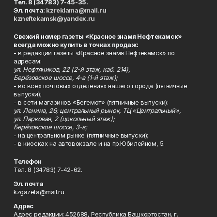
Тел. 8 (34783) 7-45-35.
Эл. почта:
kzreklama@mail.ru
kzneftekamsk@yandex.ru
Свежий номер газеты «Красное знамя Нефтекамск»
всегда можно купить в точках продаж:
- в редакции газеты «Красное знамя Нефтекамск» по
адресам:
ул. Нефтяников, 22 (2-й этаж, каб. 214),
Берёзовское шоссе, 4-а (1-й этаж);
- во всех почтовых отделениях нашего города (пятничные
выпуски);
- в сети магазинов «Бегемот» (пятничные выпуски):
ул. Ленина, 26; центральный рынок, ТЦ «Центральный»,
ул. Парковая, 2 (цокольный этаж);
Берёзовское шоссе, 3-в;
- на центральном рынке (пятничные выпуски);
- в киосках на автовокзале и на пр.Юбилейном, 5.
Телефон
Тел. 8 (34783) 7-42-62.
Эл. почта
kzgazeta@mail.ru
Адрес
Адрес редакции: 452688, Республика Башкортостан, г.