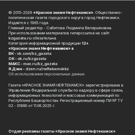
© 2015-2026
«Красное знамя Нефтекамск»
. Общественно-
политическая газета городского округа город Нефтекамск.
Издаётся с 1965 года.
Главный редактор - Сабитова Людмила Валерьяновна.
При использовании материалов гиперссылка на сайт
kzgazeta.ru
обязательна.
Категория информационной продукции
12+
«Красное знамя
Нефтекамск
» в
ВК -
vk.com/kz_gazeta
ОК -
ok.ru/kzgazeta
MAKC -
max.ru/kz_gazeta
Я.Дзен -
dzen.ru/neftekamskkz
Об использовании персональных данных
Газета «КРАСНОЕ ЗНАМЯ НЕФТЕКАМСК» зарегистрирована в
Управлении Федеральной службы по надзору в сфере связи,
информационных технологий и массовых коммуникаций по
Республике Башкортостан. Регистрационный номер ПИ № ТУ
02 - 01880 от 11.06.2025 г.
Отдел рекламы газеты «Красное знамя Нефтекамск»