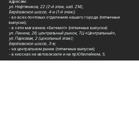
адресам:
ул. Нефтяников, 22 (2-й этаж, каб. 214),
Берёзовское шоссе, 4-а (1-й этаж);
- во всех почтовых отделениях нашего города (пятничные
выпуски);
- в сети магазинов «Бегемот» (пятничные выпуски):
ул. Ленина, 26; центральный рынок, ТЦ «Центральный»,
ул. Парковая, 2 (цокольный этаж);
Берёзовское шоссе, 3-в;
- на центральном рынке (пятничные выпуски);
- в киосках на автовокзале и на пр.Юбилейном, 5.
Телефон
Тел. 8 (34783) 7-42-62.
Эл. почта
kzgazeta@mail.ru
Адрес
Адрес редакции: 452688, Республика Башкортостан, г.
Нефтекамск, Берёзовское шоссе, 4-а, 3-й этаж.
Рекламная служба
Тел. 8 (34783) 7-45-35.
Редакция
Тел. 8 (34783) 7-42-72, 7-42-92..