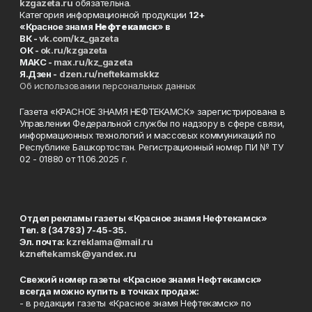
kzgazeta.ru
обязательна.
Категория информационной продукции
12+
«Красное знамя
Нефтекамск
» в
ВК -
vk.com/kz_gazeta
ОК -
ok.ru/kzgazeta
MAKC -
max.ru/kz_gazeta
Я.Дзен -
dzen.ru/neftekamskkz
Об использовании персональных данных
Газета «КРАСНОЕ ЗНАМЯ НЕФТЕКАМСК» зарегистрирована в
Управлении Федеральной службы по надзору в сфере связи,
информационных технологий и массовых коммуникаций по
Республике Башкортостан. Регистрационный номер ПИ № ТУ
02 - 01880 от 11.06.2025 г.
Отдел рекламы газеты «Красное знамя Нефтекамск»
Тел. 8 (34783) 7-45-35.
Эл. почта:
kzreklama@mail.ru
kzneftekamsk@yandex.ru
Свежий номер газеты «Красное знамя Нефтекамск»
всегда можно купить в точках продаж:
- в редакции газеты «Красное знамя Нефтекамск» по