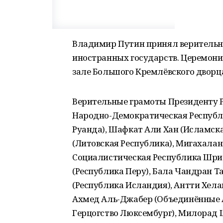
Владимир Путин принял верительн
иностранных государств. Церемони
зале Большого Кремлёвского дворц
Верительные грамоты Президенту Р
Народно-Демократическая Республ
Руанда), Шафкат Али Хан (Исламска
(Литовская Республика), Мигахала
Социалистическая Республика Шри-
(Республика Перу), Бала Чандран Т
(Республика Исландия), Антти Хел
Ахмед Аль-Джабер (Объединённые 
Герцогство Люксембург), Милорад 