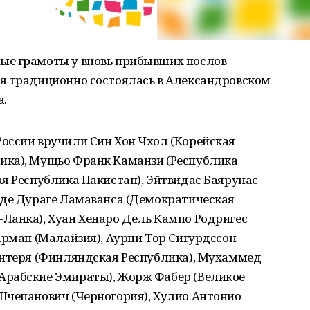
ые грамоты у вновь прибывших послов
я традиционно состоялась в Александровском
а.
оссии вручили Син Хон Чхол (Корейская
ика), Мущьо Франк Каманзи (Республика
я Республика Пакистан), Эйтвидас Баярунас
нде Дураге Ламаванса (Демократическая
Ланка), Хуан Хенаро Дель Кампо Родригес
арман (Малайзия), Аурни Тор Сигурдссон
антеря (Финляндская Республика), Мухаммед
Арабские Эмираты), Жорж Фабер (Великое
Шчепанович (Черногория), Хулио Антонио