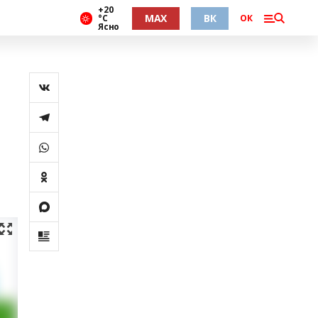
+20
MAX
ВК
°С
ОК
Ясно