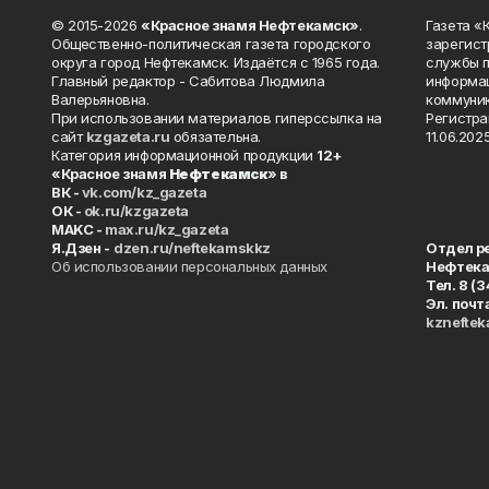
© 2015-2026
«Красное знамя Нефтекамск»
.
Газета 
Общественно-политическая газета городского
зарегист
округа город Нефтекамск. Издаётся с 1965 года.
службы п
Главный редактор - Сабитова Людмила
информац
Валерьяновна.
коммуник
При использовании материалов гиперссылка на
Регистра
сайт
kzgazeta.ru
обязательна.
11.06.2025
Категория информационной продукции
12+
«Красное знамя
Нефтекамск
» в
ВК -
vk.com/kz_gazeta
ОК -
ok.ru/kzgazeta
MAKC -
max.ru/kz_gazeta
Я.Дзен -
dzen.ru/neftekamskkz
Отдел р
Об использовании персональных данных
Нефтек
Тел. 8 (
Эл. почт
kznefte