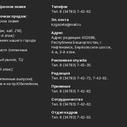
Красное знамя
Телефон
Тел. 8 (34783) 7-42-62.
точках продаж:
Эл. почта
сное знамя
kzgazeta@mail.ru
ж, каб. 214),
Адрес
-й этаж);
Адрес редакции: 452688,
ениях нашего города
Республика Башкортостан, г.
Нефтекамск, Берёзовское шоссе,
мот» (пятничные
4-а, 3-й этаж.
ный рынок, ТЦ
Рекламная служба
Тел. 8 (34783) 7-45-35.
й этаж);
Редакция
Тел. 8 (34783) 7-42-72, 7-42-92..
ятничные выпуски);
ле и на пр.Юбилейном,
Приемная
Тел. 8 (34783) 7-42-82.
Сотрудничество
Тел. 8 (34783) 7-42-62.
Отдел кадров
Тел. 8 (34783) 7-42-92.