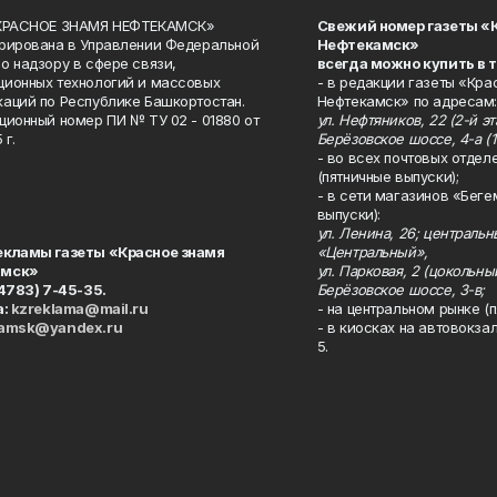
«КРАСНОЕ ЗНАМЯ НЕФТЕКАМСК»
Свежий номер газеты «
рирована в Управлении Федеральной
Нефтекамск»
о надзору в сфере связи,
всегда можно купить в 
ионных технологий и массовых
- в редакции газеты «Кра
аций по Республике Башкортостан.
Нефтекамск» по адресам:
ционный номер ПИ № ТУ 02 - 01880 от
ул. Нефтяников, 22 (2-й эта
 г.
Берёзовское шоссе, 4-а (1
- во всех почтовых отдел
(пятничные выпуски);
- в сети магазинов «Беге
выпуски):
ул. Ленина, 26; централь
екламы газеты «Красное знамя
«Центральный»,
амск»
ул. Парковая, 2 (цокольны
34783) 7-45-35.
Берёзовское шоссе, 3-в;
а:
kzreklama@mail.ru
- на центральном рынке (п
kamsk@yandex.ru
- в киосках на автовокза
5.