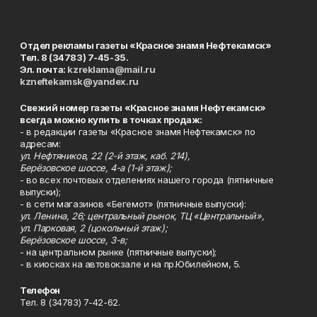
Отдел рекламы газеты «Красное знамя Нефтекамск»
Тел. 8 (34783) 7-45-35.
Эл. почта:
kzreklama@mail.ru
kzneftekamsk@yandex.ru
Свежий номер газеты «Красное знамя Нефтекамск»
всегда можно купить в точках продаж:
- в редакции газеты «Красное знамя Нефтекамск» по
адресам:
ул. Нефтяников, 22 (2-й этаж, каб. 214),
Берёзовское шоссе, 4-а (1-й этаж);
- во всех почтовых отделениях нашего города (пятничные
выпуски);
- в сети магазинов «Бегемот» (пятничные выпуски):
ул. Ленина, 26; центральный рынок, ТЦ «Центральный»,
ул. Парковая, 2 (цокольный этаж);
Берёзовское шоссе, 3-в;
- на центральном рынке (пятничные выпуски);
- в киосках на автовокзале и на пр.Юбилейном, 5.
Телефон
Тел. 8 (34783) 7-42-62.