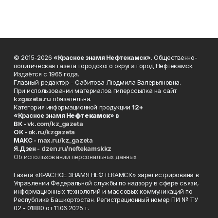
© 2015-2026
«Красное знамя Нефтекамск»
. Общественно-
политическая газета городского округа город Нефтекамск.
Издаётся с 1965 года.
Главный редактор - Сабитова Людмила Валерьяновна.
При использовании материалов гиперссылка на сайт
kzgazeta.ru
обязательна.
Категория информационной продукции
12+
«Красное знамя
Нефтекамск
» в
ВК -
vk.com/kz_gazeta
ОК -
ok.ru/kzgazeta
MAKC -
max.ru/kz_gazeta
Я.Дзен -
dzen.ru/neftekamskkz
Об использовании персональных данных
Газета «КРАСНОЕ ЗНАМЯ НЕФТЕКАМСК» зарегистрирована в
Управлении Федеральной службы по надзору в сфере связи,
информационных технологий и массовых коммуникаций по
Республике Башкортостан. Регистрационный номер ПИ № ТУ
02 - 01880 от 11.06.2025 г.