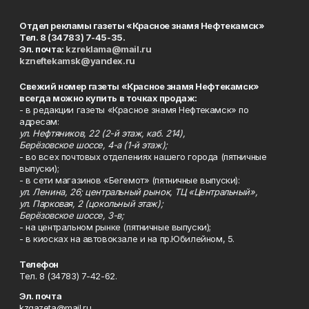
Отдел рекламы газеты «Красное знамя Нефтекамск»
Тел. 8 (34783) 7-45-35.
Эл. почта:
kzreklama@mail.ru
kzneftekamsk@yandex.ru
Свежий номер газеты «Красное знамя Нефтекамск»
всегда можно купить в точках продаж:
- в редакции газеты «Красное знамя Нефтекамск» по
адресам:
ул. Нефтяников, 22 (2-й этаж, каб. 214),
Берёзовское шоссе, 4-а (1-й этаж);
- во всех почтовых отделениях нашего города (пятничные
выпуски);
- в сети магазинов «Бегемот» (пятничные выпуски):
ул. Ленина, 26; центральный рынок, ТЦ «Центральный»,
ул. Парковая, 2 (цокольный этаж);
Берёзовское шоссе, 3-в;
- на центральном рынке (пятничные выпуски);
- в киосках на автовокзале и на пр.Юбилейном, 5.
Телефон
Тел. 8 (34783) 7-42-62.
Эл. почта
kzgazeta@mail.ru