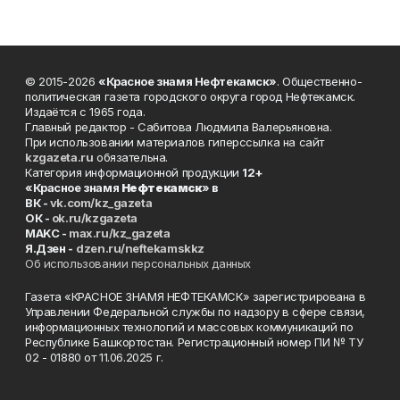
© 2015-2026
«Красное знамя Нефтекамск»
. Общественно-
политическая газета городского округа город Нефтекамск.
Издаётся с 1965 года.
Главный редактор - Сабитова Людмила Валерьяновна.
При использовании материалов гиперссылка на сайт
kzgazeta.ru
обязательна.
Категория информационной продукции
12+
«Красное знамя
Нефтекамск
» в
ВК -
vk.com/kz_gazeta
ОК -
ok.ru/kzgazeta
MAKC -
max.ru/kz_gazeta
Я.Дзен -
dzen.ru/neftekamskkz
Об использовании персональных данных
Газета «КРАСНОЕ ЗНАМЯ НЕФТЕКАМСК» зарегистрирована в
Управлении Федеральной службы по надзору в сфере связи,
информационных технологий и массовых коммуникаций по
Республике Башкортостан. Регистрационный номер ПИ № ТУ
02 - 01880 от 11.06.2025 г.