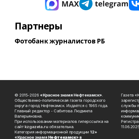
Партнеры
Фотобанк журналистов РБ
© 2015-2026
«Красное знамя Нефтекамск»
.
Газета 
Общественно-политическая газета городского
зарегист
округа город Нефтекамск. Издаётся с 1965 года.
службы п
Главный редактор - Сабитова Людмила
информац
Валерьяновна.
коммуник
При использовании материалов гиперссылка на
Регистра
сайт
kzgazeta.ru
обязательна.
11.06.2025
Категория информационной продукции
12+
«Красное знамя
Нефтекамск
» в