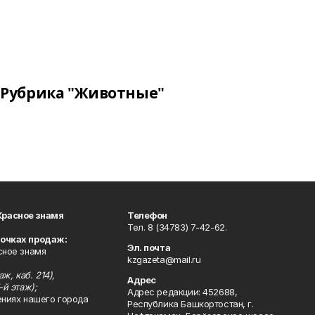
Рубрика "Животные"
Красное знамя
Телефон
Тел. 8 (34783) 7-42-62.
точках продаж:
Эл. почта
сное знамя
kzgazeta@mail.ru
ж, каб. 214),
Адрес
-й этаж);
Адрес редакции: 452688,
ениях нашего города
Республика Башкортостан, г.