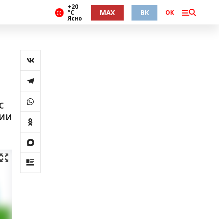
+20
MAX
ВК
°С
ОК
Ясно
с
тии