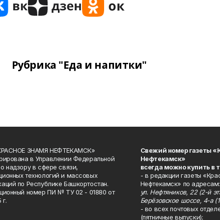
Рубрика "Еда и напитки"
«КРАСНОЕ ЗНАМЯ НЕФТЕКАМСК»
Свежий номер газеты «
рирована в Управлении Федеральной
Нефтекамск»
о надзору в сфере связи,
всегда можно купить в 
ионных технологий и массовых
- в редакции газеты «Кра
аций по Республике Башкортостан.
Нефтекамск» по адресам:
ционный номер ПИ № ТУ 02 - 01880 от
ул. Нефтяников, 22 (2-й эта
 г.
Берёзовское шоссе, 4-а (1
- во всех почтовых отдел
(пятничные выпуски);