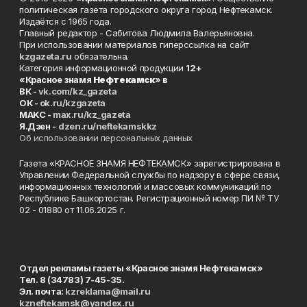
политическая газета городского округа город Нефтекамск.
Издаётся с 1965 года.
Главный редактор - Сабитова Людмила Валерьяновна.
При использовании материалов гиперссылка на сайт
kzgazeta.ru
обязательна.
Категория информационной продукции
12+
«Красное знамя
Нефтекамск
» в
ВК -
vk.com/kz_gazeta
ОК -
ok.ru/kzgazeta
MAKC -
max.ru/kz_gazeta
Я.Дзен -
dzen.ru/neftekamskkz
Об использовании персональных данных
Газета «КРАСНОЕ ЗНАМЯ НЕФТЕКАМСК» зарегистрирована в
Управлении Федеральной службы по надзору в сфере связи,
информационных технологий и массовых коммуникаций по
Республике Башкортостан. Регистрационный номер ПИ № ТУ
02 - 01880 от 11.06.2025 г.
Отдел рекламы газеты «Красное знамя Нефтекамск»
Тел. 8 (34783) 7-45-35.
Эл. почта:
kzreklama@mail.ru
kzneftekamsk@yandex.ru