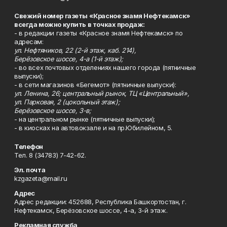
Свежий номер газеты «Красное знамя Нефтекамск»
всегда можно купить в точках продаж:
- в редакции газеты «Красное знамя Нефтекамск» по
адресам:
ул. Нефтяников, 22 (2-й этаж, каб. 214),
Берёзовское шоссе, 4-а (1-й этаж);
- во всех почтовых отделениях нашего города (пятничные
выпуски);
- в сети магазинов «Бегемот» (пятничные выпуски):
ул. Ленина, 26; центральный рынок, ТЦ «Центральный»,
ул. Парковая, 2 (цокольный этаж);
Берёзовское шоссе, 3-в;
- на центральном рынке (пятничные выпуски);
- в киосках на автовокзале и на пр.Юбилейном, 5.
Телефон
Тел. 8 (34783) 7-42-62.
Эл. почта
kzgazeta@mail.ru
Адрес
Адрес редакции: 452688, Республика Башкортостан, г.
Нефтекамск, Берёзовское шоссе, 4-а, 3-й этаж.
Рекламная служба