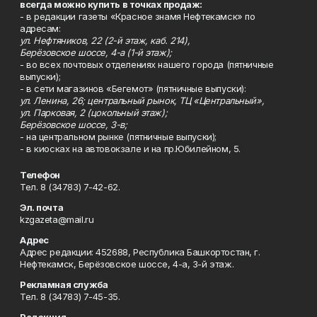
всегда можно купить в точках продаж:
- в редакции газеты «Красное знамя Нефтекамск» по
адресам:
ул. Нефтяников, 22 (2-й этаж, каб. 214),
Берёзовское шоссе, 4-а (1-й этаж);
- во всех почтовых отделениях нашего города (пятничные
выпуски);
- в сети магазинов «Бегемот» (пятничные выпуски):
ул. Ленина, 26; центральный рынок, ТЦ «Центральный»,
ул. Парковая, 2 (цокольный этаж);
Берёзовское шоссе, 3-в;
- на центральном рынке (пятничные выпуски);
- в киосках на автовокзале и на пр.Юбилейном, 5.
Телефон
Тел. 8 (34783) 7-42-62.
Эл. почта
kzgazeta@mail.ru
Адрес
Адрес редакции: 452688, Республика Башкортостан, г.
Нефтекамск, Берёзовское шоссе, 4-а, 3-й этаж.
Рекламная служба
Тел. 8 (34783) 7-45-35.