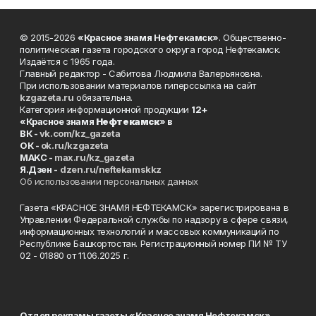
© 2015-2026
«Красное знамя Нефтекамск»
. Общественно-
политическая газета городского округа город Нефтекамск.
Издаётся с 1965 года.
Главный редактор - Сабитова Людмила Валерьяновна.
При использовании материалов гиперссылка на сайт
kzgazeta.ru
обязательна.
Категория информационной продукции
12+
«Красное знамя
Нефтекамск
» в
ВК -
vk.com/kz_gazeta
ОК -
ok.ru/kzgazeta
MAKC -
max.ru/kz_gazeta
Я.Дзен -
dzen.ru/neftekamskkz
Об использовании персональных данных
Газета «КРАСНОЕ ЗНАМЯ НЕФТЕКАМСК» зарегистрирована в
Управлении Федеральной службы по надзору в сфере связи,
информационных технологий и массовых коммуникаций по
Республике Башкортостан. Регистрационный номер ПИ № ТУ
02 - 01880 от 11.06.2025 г.
Отдел рекламы газеты «Красное знамя Нефтекамск»