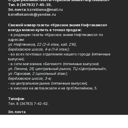
Тел. 8 (34783) 7-45-35.
Эл. почта:
kzreklama@mail.ru
kzneftekamsk@yandex.ru
Свежий номер газеты «Красное знамя Нефтекамск»
всегда можно купить в точках продаж:
- в редакции газеты «Красное знамя Нефтекамск» по
адресам:
ул. Нефтяников, 22 (2-й этаж, каб. 214),
Берёзовское шоссе, 4-а (1-й этаж);
- во всех почтовых отделениях нашего города (пятничные
выпуски);
- в сети магазинов «Бегемот» (пятничные выпуски):
ул. Ленина, 26; центральный рынок, ТЦ «Центральный»,
ул. Парковая, 2 (цокольный этаж);
Берёзовское шоссе, 3-в;
- на центральном рынке (пятничные выпуски);
- в киосках на автовокзале и на пр.Юбилейном, 5.
Телефон
Тел. 8 (34783) 7-42-62.
Эл. почта
kzgazeta@mail.ru
Адрес