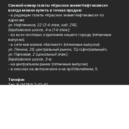
Свежий номер газеты «Красное знамя Нефтекамск»
всегда можно купить в точках продаж:
- в редакции газеты «Красное знамя Нефтекамск» по
адресам:
ул. Нефтяников, 22 (2-й этаж, каб. 214),
Берёзовское шоссе, 4-а (1-й этаж);
- во всех почтовых отделениях нашего города (пятничные
выпуски);
- в сети магазинов «Бегемот» (пятничные выпуски):
ул. Ленина, 26; центральный рынок, ТЦ «Центральный»,
ул. Парковая, 2 (цокольный этаж);
Берёзовское шоссе, 3-в;
- на центральном рынке (пятничные выпуски);
- в киосках на автовокзале и на пр.Юбилейном, 5.
Телефон
Тел. 8 (34783) 7-42-62.
Эл. почта
kzgazeta@mail.ru
Адрес
Адрес редакции: 452688, Республика Башкортостан, г.
Нефтекамск, Берёзовское шоссе, 4-а, 3-й этаж.
Рекламная служба
Тел. 8 (34783) 7-45-35.