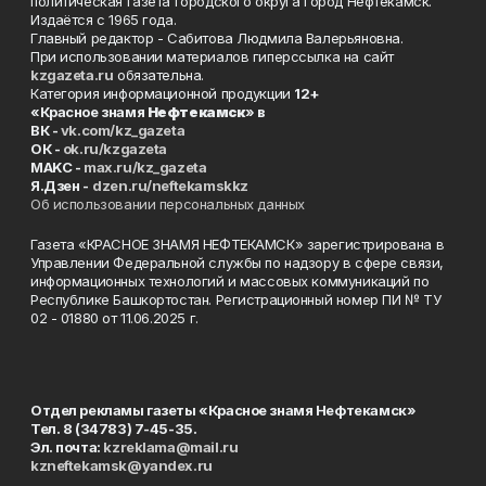
политическая газета городского округа город Нефтекамск.
Издаётся с 1965 года.
Главный редактор - Сабитова Людмила Валерьяновна.
При использовании материалов гиперссылка на сайт
kzgazeta.ru
обязательна.
Категория информационной продукции
12+
«Красное знамя
Нефтекамск
» в
ВК -
vk.com/kz_gazeta
ОК -
ok.ru/kzgazeta
MAKC -
max.ru/kz_gazeta
Я.Дзен -
dzen.ru/neftekamskkz
Об использовании персональных данных
Газета «КРАСНОЕ ЗНАМЯ НЕФТЕКАМСК» зарегистрирована в
Управлении Федеральной службы по надзору в сфере связи,
информационных технологий и массовых коммуникаций по
Республике Башкортостан. Регистрационный номер ПИ № ТУ
02 - 01880 от 11.06.2025 г.
Отдел рекламы газеты «Красное знамя Нефтекамск»
Тел. 8 (34783) 7-45-35.
Эл. почта:
kzreklama@mail.ru
kzneftekamsk@yandex.ru