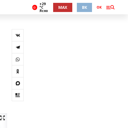
+29
MAX
ВК
°С
ОК
Ясно