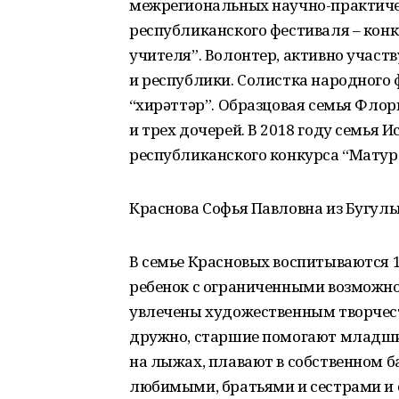
межрегиональных научно-практиче
республиканского фестиваля – конк
учителя”. Волонтер, активно участв
и республики. Солистка народного
“Әхирәттәр”. Образцовая семья Фл
и трех дочерей. В 2018 году семья
республиканского конкурса “Матур ғ
Краснова Софья Павловна из Бугуль
В семье Красновых воспитываются 14
ребенок с ограниченными возможнос
увлечены художественным творчест
дружно, старшие помогают младшим
на лыжах, плавают в собственном б
любимыми, братьями и сестрами и