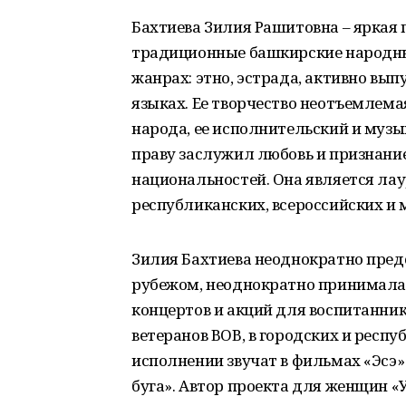
Бахтиева Зилия Рашитовна – яркая 
традиционные башкирские народные 
жанрах: этно, эстрада, активно вы
языках. Ее творчество неотъемлема
народа, ее исполнительский и музы
праву заслужил любовь и признание
национальностей. Она является ла
республиканских, всероссийских и
Зилия Бахтиева неоднократно пред
рубежом, неоднократно принимала 
концертов и акций для воспитанник
ветеранов ВОВ, в городских и респу
исполнении звучат в фильмах «Эсэ»
буга». Автор проекта для женщин «