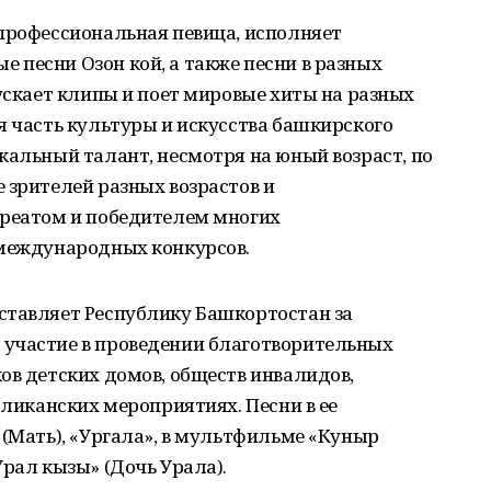
профессиональная певица, исполняет
песни Озон кой, а также песни в разных
пускает клипы и поет мировые хиты на разных
я часть культуры и искусства башкирского
кальный талант, несмотря на юный возраст, по
 зрителей разных возрастов и
уреатом и победителем многих
 международных конкурсов.
ставляет Республику Башкортостан за
участие в проведении благотворительных
ов детских домов, обществ инвалидов,
бликанских мероприятиях. Песни в ее
 (Мать), «Ургала», в мультфильме «Куныр
Урал кызы» (Дочь Урала).