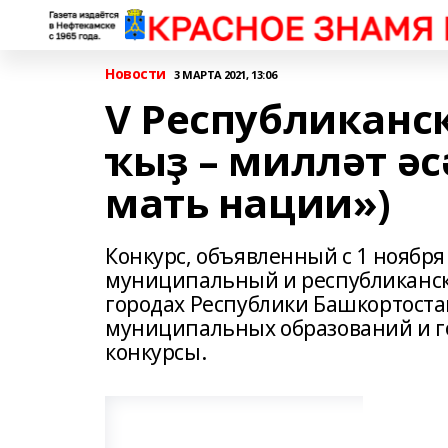
Новости
3 МАРТА 2021, 13:06
V Республиканс
ҡыҙ – милләт ә
мать нации»)
Конкурс, объявленный с 1 ноября 
муниципальный и республикански
городах Республики Башкортост
муниципальных образований и г
конкурсы.