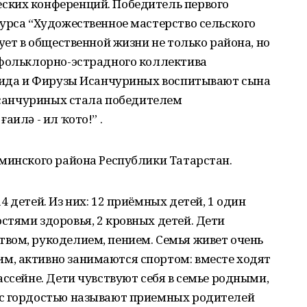
ских конференций. Победитель первого
урса “Художественное мастерство сельского
ует в общественной жизни не только района, но
 фольклорно-эстрадного коллектива
орида и Фирузы Исанчуриных воспитывают сына
 Исанчуриных стала победителем
аилә - ил ҡото!” .
минского района Республики Татарстан.
 детей. Из них: 12 приёмных детей, 1 один
тями здоровья, 2 кровных детей. Дети
вом, рукоделием, пением. Семья живет очень
, активно занимаются спортом: вместе ходят
ассейне. Дети чувствуют себя в семье родными,
 с гордостью называют приемных родителей