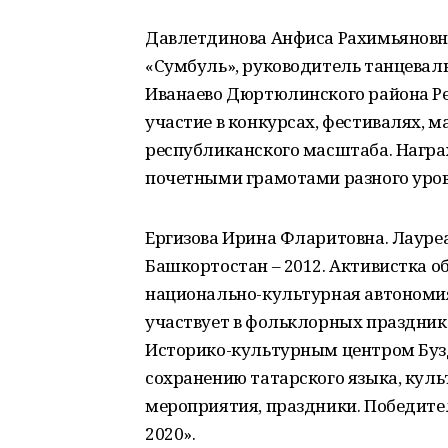
Давлетдинова Анфиса Рахимьяновна
«Сумбуль», руководитель танцевал
Иванаево Дюртюлинского района Р
участие в конкурсах, фестивалях, 
республиканского масштаба. Нагр
почетными грамотами разного уров
Ергизова Ирина Фларитовна. Лауре
Башкортостан – 2012. Активистка 
национально-культурная автономия
участвует в фольклорных праздник
Историко-культурным центром Бузд
сохранению татарского языка, кул
мероприятия, праздники. Победител
2020».