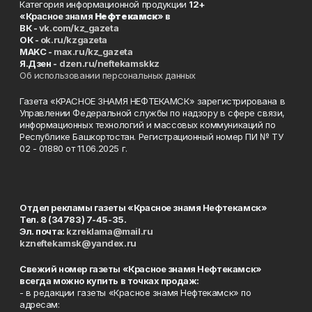
Категория информационной продукции
12+
«Красное знамя
Нефтекамск
» в
ВК -
vk.com/kz_gazeta
ОК -
ok.ru/kzgazeta
MAKC -
max.ru/kz_gazeta
Я.Дзен -
dzen.ru/neftekamskkz
Об использовании персональных данных
Газета «КРАСНОЕ ЗНАМЯ НЕФТЕКАМСК» зарегистрирована в
Управлении Федеральной службы по надзору в сфере связи,
информационных технологий и массовых коммуникаций по
Республике Башкортостан. Регистрационный номер ПИ № ТУ
02 - 01880 от 11.06.2025 г.
Отдел рекламы газеты «Красное знамя Нефтекамск»
Тел. 8 (34783) 7-45-35.
Эл. почта:
kzreklama@mail.ru
kzneftekamsk@yandex.ru
Свежий номер газеты «Красное знамя Нефтекамск»
всегда можно купить в точках продаж:
- в редакции газеты «Красное знамя Нефтекамск» по
адресам: