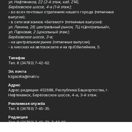
ул. Нефтяников, 22 (2-й этаж, каб. 214),
Берёзовское шоссе, 4-а (1-й этаж);
- во всех почтовых отделениях нашего города (пятничные
выпуски);
- в сети магазинов «Бегемот» (пятничные выпуски):
ул. Ленина, 26; центральный рынок, ТЦ «Центральный»,
ул. Парковая, 2 (цокольный этаж);
Берёзовское шоссе, 3-в;
- на центральном рынке (пятничные выпуски);
- в киосках на автовокзале и на пр.Юбилейном, 5.
Телефон
Тел. 8 (34783) 7-42-62.
Эл. почта
kzgazeta@mail.ru
Адрес
Адрес редакции: 452688, Республика Башкортостан, г.
Нефтекамск, Берёзовское шоссе, 4-а, 3-й этаж.
Рекламная служба
Тел. 8 (34783) 7-45-35.
Редакция
Тел. 8 (34783) 7-42-72, 7-42-92..
Приемная