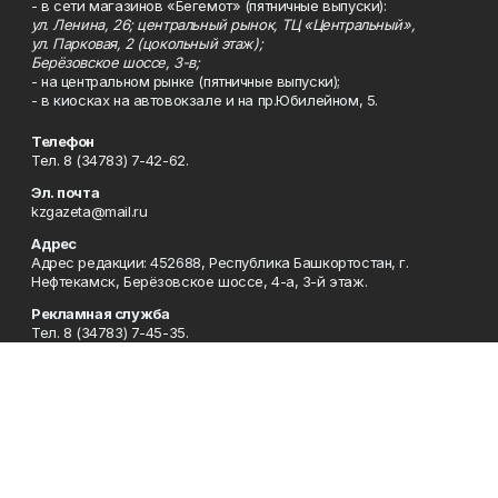
- в сети магазинов «Бегемот» (пятничные выпуски):
ул. Ленина, 26; центральный рынок, ТЦ «Центральный»,
ул. Парковая, 2 (цокольный этаж);
Берёзовское шоссе, 3-в;
- на центральном рынке (пятничные выпуски);
- в киосках на автовокзале и на пр.Юбилейном, 5.
Телефон
Тел. 8 (34783) 7-42-62.
Эл. почта
kzgazeta@mail.ru
Адрес
Адрес редакции: 452688, Республика Башкортостан, г.
Нефтекамск, Берёзовское шоссе, 4-а, 3-й этаж.
Рекламная служба
Тел. 8 (34783) 7-45-35.
Редакция
Тел. 8 (34783) 7-42-72, 7-42-92..
Приемная
Тел. 8 (34783) 7-42-82.
Сотрудничество
Тел. 8 (34783) 7-42-62.