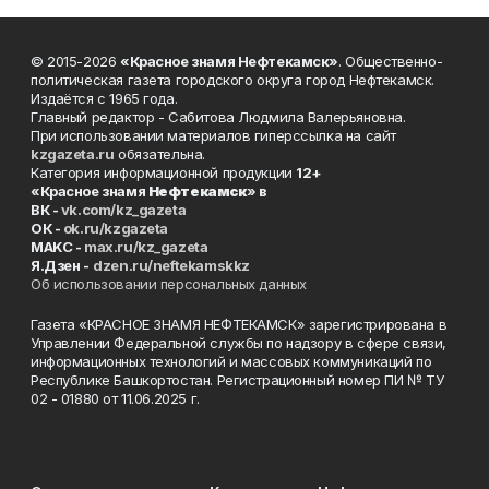
© 2015-2026
«Красное знамя Нефтекамск»
. Общественно-
политическая газета городского округа город Нефтекамск.
Издаётся с 1965 года.
Главный редактор - Сабитова Людмила Валерьяновна.
При использовании материалов гиперссылка на сайт
kzgazeta.ru
обязательна.
Категория информационной продукции
12+
«Красное знамя
Нефтекамск
» в
ВК -
vk.com/kz_gazeta
ОК -
ok.ru/kzgazeta
MAKC -
max.ru/kz_gazeta
Я.Дзен -
dzen.ru/neftekamskkz
Об использовании персональных данных
Газета «КРАСНОЕ ЗНАМЯ НЕФТЕКАМСК» зарегистрирована в
Управлении Федеральной службы по надзору в сфере связи,
информационных технологий и массовых коммуникаций по
Республике Башкортостан. Регистрационный номер ПИ № ТУ
02 - 01880 от 11.06.2025 г.