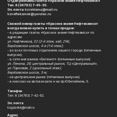
Отдел рекламы газеты «Красное знамя Нефтекамск»
Тел. 8 (34783) 7-45-35.
Эл. почта:
kzreklama@mail.ru
kzneftekamsk@yandex.ru
Свежий номер газеты «Красное знамя Нефтекамск»
всегда можно купить в точках продаж:
- в редакции газеты «Красное знамя Нефтекамск» по
адресам:
ул. Нефтяников, 22 (2-й этаж, каб. 214),
Берёзовское шоссе, 4-а (1-й этаж);
- во всех почтовых отделениях нашего города (пятничные
выпуски);
- в сети магазинов «Бегемот» (пятничные выпуски):
ул. Ленина, 26; центральный рынок, ТЦ «Центральный»,
ул. Парковая, 2 (цокольный этаж);
Берёзовское шоссе, 3-в;
- на центральном рынке (пятничные выпуски);
- в киосках на автовокзале и на пр.Юбилейном, 5.
Телефон
Тел. 8 (34783) 7-42-62.
Эл. почта
kzgazeta@mail.ru
Адрес