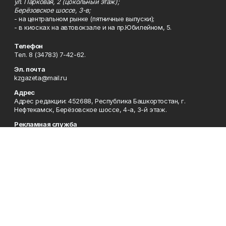
ул. Парковая, 2 (цокольный этаж);
Берёзовское шоссе, 3-в;
- на центральном рынке (пятничные выпуски);
- в киосках на автовокзале и на пр.Юбилейном, 5.
Телефон
Тел. 8 (34783) 7-42-62.
Эл. почта
kzgazeta@mail.ru
Адрес
Адрес редакции: 452688, Республика Башкортостан, г.
Нефтекамск, Берёзовское шоссе, 4-а, 3-й этаж.
Рекламная служба
Тел. 8 (34783) 7-45-35.
Редакция
Тел. 8 (34783) 7-42-72, 7-42-92..
Приемная
Тел. 8 (34783) 7-42-82.
Сотрудничество
Тел. 8 (34783) 7-42-62.
Отдел кадров
Тел. 8 (34783) 7-42-92.