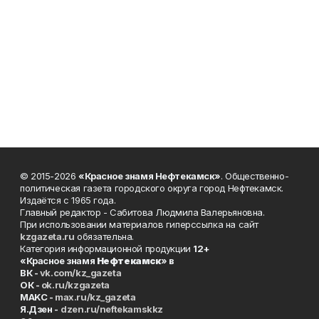
© 2015-2026
«Красное знамя Нефтекамск»
. Общественно-
политическая газета городского округа город Нефтекамск.
Издаётся с 1965 года.
Главный редактор - Сабитова Людмила Валерьяновна.
При использовании материалов гиперссылка на сайт
kzgazeta.ru
обязательна.
Категория информационной продукции
12+
«Красное знамя
Нефтекамск
» в
ВК -
vk.com/kz_gazeta
ОК -
ok.ru/kzgazeta
MAKC -
max.ru/kz_gazeta
Я.Дзен -
dzen.ru/neftekamskkz