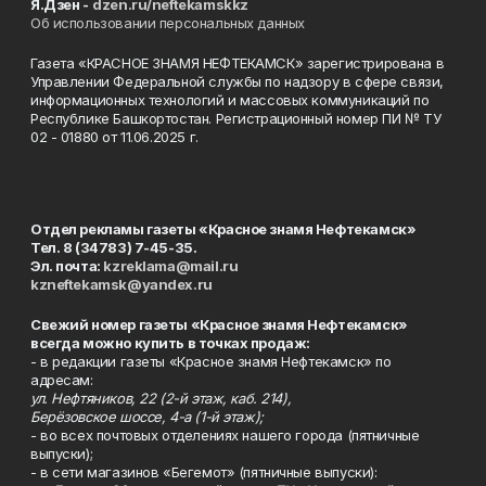
Я.Дзен -
dzen.ru/neftekamskkz
Об использовании персональных данных
Газета «КРАСНОЕ ЗНАМЯ НЕФТЕКАМСК» зарегистрирована в
Управлении Федеральной службы по надзору в сфере связи,
информационных технологий и массовых коммуникаций по
Республике Башкортостан. Регистрационный номер ПИ № ТУ
02 - 01880 от 11.06.2025 г.
Отдел рекламы газеты «Красное знамя Нефтекамск»
Тел. 8 (34783) 7-45-35.
Эл. почта:
kzreklama@mail.ru
kzneftekamsk@yandex.ru
Свежий номер газеты «Красное знамя Нефтекамск»
всегда можно купить в точках продаж:
- в редакции газеты «Красное знамя Нефтекамск» по
адресам:
ул. Нефтяников, 22 (2-й этаж, каб. 214),
Берёзовское шоссе, 4-а (1-й этаж);
- во всех почтовых отделениях нашего города (пятничные
выпуски);
- в сети магазинов «Бегемот» (пятничные выпуски):