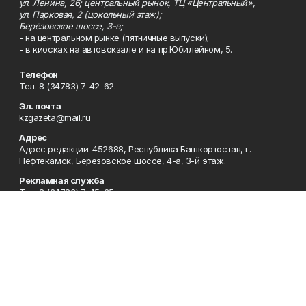
ул. Ленина, 26; центральный рынок, ТЦ «Центральный»,
ул. Парковая, 2 (цокольный этаж);
Берёзовское шоссе, 3-в;
- на центральном рынке (пятничные выпуски);
- в киосках на автовокзале и на пр.Юбилейном, 5.
Телефон
Тел. 8 (34783) 7-42-62.
Эл. почта
kzgazeta@mail.ru
Адрес
Адрес редакции: 452688, Республика Башкортостан, г.
Нефтекамск, Берёзовское шоссе, 4-а, 3-й этаж.
Рекламная служба
Тел. 8 (34783) 7-45-35.
Редакция
Тел. 8 (34783) 7-42-72, 7-42-92..
Приемная
Тел. 8 (34783) 7-42-82.
Сотрудничество
Тел. 8 (34783) 7-42-62.
Отдел кадров