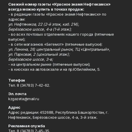
Свежий номер газеты «Красное знамя Нефтекамск»
всегда можно купить в точках продаж:
- в редакции газеты «Красное знамя Нефтекамск» по
адресам:
ул. Нефтяников, 22 (2-й этаж, каб. 214),
Берёзовское шоссе, 4-а (1-й этаж);
- во всех почтовых отделениях нашего города (пятничные
выпуски);
- в сети магазинов «Бегемот» (пятничные выпуски):
ул. Ленина, 26; центральный рынок, ТЦ «Центральный»,
ул. Парковая, 2 (цокольный этаж);
Берёзовское шоссе, 3-в;
- на центральном рынке (пятничные выпуски);
- в киосках на автовокзале и на пр.Юбилейном, 5.
Телефон
Тел. 8 (34783) 7-42-62.
Эл. почта
kzgazeta@mail.ru
Адрес
Адрес редакции: 452688, Республика Башкортостан, г.
Нефтекамск, Берёзовское шоссе, 4-а, 3-й этаж.
Рекламная служба
Тел. 8 (34783) 7-45-35.