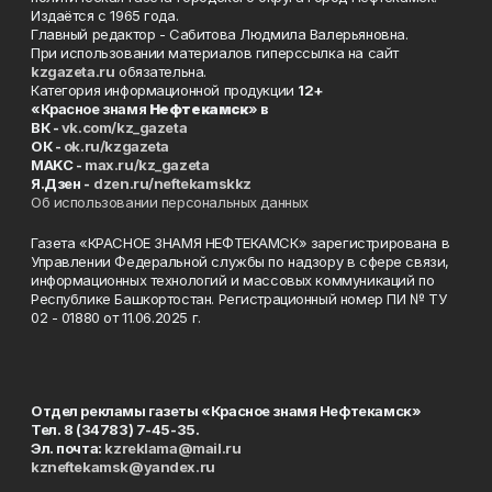
Издаётся с 1965 года.
Главный редактор - Сабитова Людмила Валерьяновна.
При использовании материалов гиперссылка на сайт
kzgazeta.ru
обязательна.
Категория информационной продукции
12+
«Красное знамя
Нефтекамск
» в
ВК -
vk.com/kz_gazeta
ОК -
ok.ru/kzgazeta
MAKC -
max.ru/kz_gazeta
Я.Дзен -
dzen.ru/neftekamskkz
Об использовании персональных данных
Газета «КРАСНОЕ ЗНАМЯ НЕФТЕКАМСК» зарегистрирована в
Управлении Федеральной службы по надзору в сфере связи,
информационных технологий и массовых коммуникаций по
Республике Башкортостан. Регистрационный номер ПИ № ТУ
02 - 01880 от 11.06.2025 г.
Отдел рекламы газеты «Красное знамя Нефтекамск»
Тел. 8 (34783) 7-45-35.
Эл. почта:
kzreklama@mail.ru
kzneftekamsk@yandex.ru