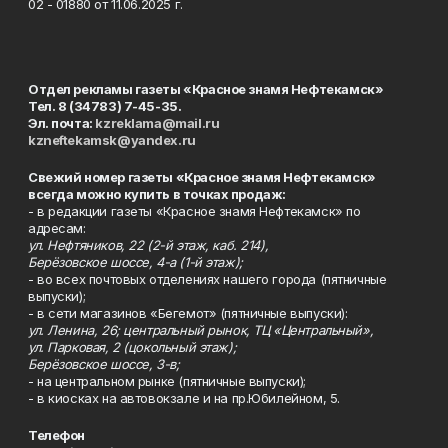
02 - 01880 от 11.06.2025 г.
Отдел рекламы газеты «Красное знамя Нефтекамск»
Тел. 8 (34783) 7-45-35.
Эл. почта:
kzreklama@mail.ru
kzneftekamsk@yandex.ru
Свежий номер газеты «Красное знамя Нефтекамск»
всегда можно купить в точках продаж:
- в редакции газеты «Красное знамя Нефтекамск» по
адресам:
ул. Нефтяников, 22 (2-й этаж, каб. 214),
Берёзовское шоссе, 4-а (1-й этаж);
- во всех почтовых отделениях нашего города (пятничные
выпуски);
- в сети магазинов «Бегемот» (пятничные выпуски):
ул. Ленина, 26; центральный рынок, ТЦ «Центральный»,
ул. Парковая, 2 (цокольный этаж);
Берёзовское шоссе, 3-в;
- на центральном рынке (пятничные выпуски);
- в киосках на автовокзале и на пр.Юбилейном, 5.
Телефон