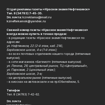
Отдел рекламы газеты «Красное знамя Нефтекамск»
Тел. 8 (34783) 7-45-35.
Эл. почта:
kzreklama@mail.ru
kzneftekamsk@yandex.ru
Свежий номер газеты «Красное знамя Нефтекамск»
всегда можно купить в точках продаж:
- в редакции газеты «Красное знамя Нефтекамск» по
адресам:
ул. Нефтяников, 22 (2-й этаж, каб. 214),
Берёзовское шоссе, 4-а (1-й этаж);
- во всех почтовых отделениях нашего города (пятничные
выпуски);
- в сети магазинов «Бегемот» (пятничные выпуски):
ул. Ленина, 26; центральный рынок, ТЦ «Центральный»,
ул. Парковая, 2 (цокольный этаж);
Берёзовское шоссе, 3-в;
- на центральном рынке (пятничные выпуски);
- в киосках на автовокзале и на пр.Юбилейном, 5.
Телефон
Тел. 8 (34783) 7-42-62.
Эл. почта
kzgazeta@mail.ru