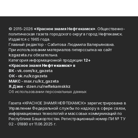
© 2015-2026
«Красное знамя Нефтекамск»
. Общественно-
политическая газета городского округа город Нефтекамск.
Издаётся с 1965 года.
Главный редактор - Сабитова Людмила Валерьяновна.
При использовании материалов гиперссылка на сайт
kzgazeta.ru
обязательна.
Категория информационной продукции
12+
«Красное знамя
Нефтекамск
» в
ВК -
vk.com/kz_gazeta
ОК -
ok.ru/kzgazeta
MAKC -
max.ru/kz_gazeta
Я.Дзен -
dzen.ru/neftekamskkz
Об использовании персональных данных
Газета «КРАСНОЕ ЗНАМЯ НЕФТЕКАМСК» зарегистрирована в
Управлении Федеральной службы по надзору в сфере связи,
информационных технологий и массовых коммуникаций по
Республике Башкортостан. Регистрационный номер ПИ № ТУ
02 - 01880 от 11.06.2025 г.